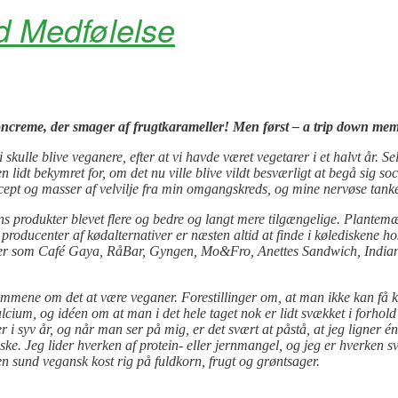
ed Medfølelse
oncreme, der smager af frugtkarameller! Men først – a trip down mem
skulle blive veganere, efter at vi havde været vegetarer i et halvt år. Se
en lidt bekymret for, om det nu ville blive vildt besværligt at begå sig s
cept og masser af velvilje fra min omgangskreds, og mine nervøse tanker
ens produkter blevet flere og bedre og langt mere tilgængelige. Plantem
roducenter af kødalternativer er næsten altid at finde i kølediskene ho
der som Café Gaya, RåBar, Gyngen, Mo&Fro, Anettes Sandwich, Indian 
fordommene om det at være veganer. Forestillinger om, at man ikke kan få
lcium, og idéen om at man i det hele taget nok er lidt svækket i forhol
 i syv år, og når man ser på mig, er det svært at påstå, at jeg ligner é
eske. Jeg lider hverken af protein- eller jernmangel, og jeg er hverken 
en sund vegansk kost rig på
fuldkorn, frugt og grøntsager
.