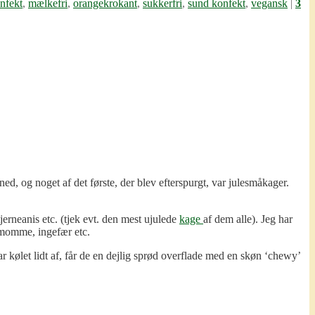
nfekt
,
mælkefri
,
orangekrokant
,
sukkerfri
,
sund konfekt
,
vegansk
|
3
d, og noget af det første, der blev efterspurgt, var julesmåkager.
tjerneanis etc. (tjek evt. den mest ujulede
kage
af dem alle). Jeg har
demomme, ingefær etc.
 kølet lidt af, får de en dejlig sprød overflade med en skøn ‘chewy’