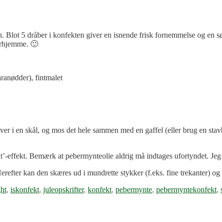
n. Blot 5 dråber i konfekten giver en isnende frisk fornemmelse og en s
herhjemme. 🙂
ranødder), fintmalet
er i en skål, og mos det hele sammen med en gaffel (eller brug en stavb
ht’-effekt. Bemærk at pebermynteolie aldrig må indtages ufortyndet. Jeg
Herefter kan den skæres ud i mundrette stykker (f.eks. fine trekanter) o
ght
,
iskonfekt
,
juleopskrifter
,
konfekt
,
pebermynte
,
pebermyntekonfekt
,