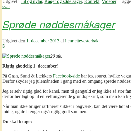
Udgivet i
Jul og nytår
,
Kager og søde sager
,
Konfekt
,
Videoer
|
Tagge
svar
Sprøde nøddesmåkager
Udgivet den
1. december 2013
af
henriettevesterbak
5
20 stk.
Rigtig glædelig 1. december!
På Grøn, Sund & Lækkers
Facebook-side
har jeg spurgt, hvilke vega
Derfor skyder jeg julemåneden i gang med en omgang sprøde nøddes
Jeg er selv rigtig glad for kanel, men til gengæld er jeg ikke så stor fa
derfor her lagt op til en velfungerende grundopskrift, som man kan k
Når man ikke bruger raffineret sukker i bagværk, kan det være lidt af
midte, og de hænger også rigtig godt sammen.
Du skal bruge: