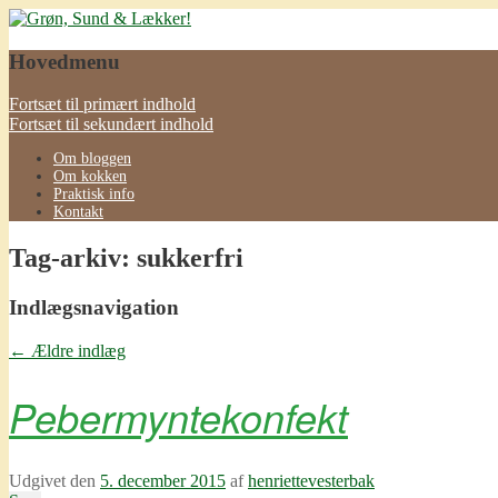
Grøn, Sund & Lækker!
Hovedmenu
Fortsæt til primært indhold
Fortsæt til sekundært indhold
Om bloggen
Om kokken
Praktisk info
Kontakt
Tag-arkiv:
sukkerfri
Indlægsnavigation
←
Ældre indlæg
Pebermyntekonfekt
Udgivet den
5. december 2015
af
henriettevesterbak