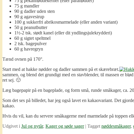
75 g pekannøddekerner (eller paranødder)
75 g mandler
90 g dadler uden sten
90 g agavesirup
100 g sukkerfri abrikosmarmelade (eller anden variant)
50 g peanutbutter
1½-2 tsk. stødt kanel (eller dit yndlingsjulekrydderi)
60 g sigtet speltmel
2 tsk. bagepulver
60 g havregryn
Tænd ovnen på 170°.
Start med at hakke nødder og dadler sammen på et skærebræt.
sammen, og blend det grundigt med en stavblender, til massen er blød
ret sej. 🙂
Læg bagepapir på en bageplade, og form små, runde småkager, ca. 20 s
Som det ses på billedet, har jeg også lavet en kakaovariant. Det gjor
kakao.
Hvis du vil, kan du servere småkagerne med marmelade på toppen el
Udgivet i
Jul og nytår
,
Kager og søde sager
|
Tagget
nøddesmåkager
,