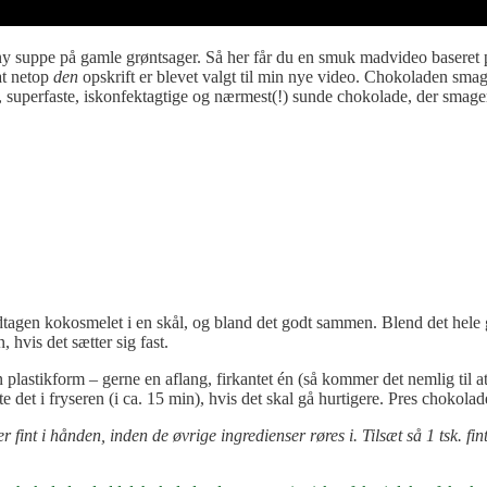
 ny suppe på gamle grøntsager. Så her får du en smuk madvideo baseret
at netop
den
opskrift er blevet valgt til min nye video. Chokoladen smag
ri, superfaste, iskonfektagtige og nærmest(!) sunde chokolade, der smag
 undtagen kokosmelet i en skål, og bland det godt sammen. Blend det hel
 hvis det sætter sig fast.
stikform – gerne en aflang, firkantet én (så kommer det nemlig til at l
te det i fryseren (i ca. 15 min), hvis det skal gå hurtigere. Pres chokol
t i hånden, inden de øvrige ingredienser røres i. Tilsæt så 1 tsk. fin