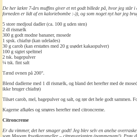
De her lækre 7-års muffins giver et ret godt billede på, hvor jeg står
forneden er lidt af en kaloriebombe :-)), og som noget nyt har jeg brug
5 store medjoul dadler (ca. 100 g uden sten)
2 dl rismælk
300 g godt modne bananer, mosede
1 spsk. chiafrø (kan udelades)
30 g carob (kan erstattes med 20 g usødet kakaopulver)
100 g sigtet speltmel
2 tsk. bagepulver
¼ tsk. fint salt
Tænd ovnen på 200°.
Blend dadlerne med 1 dl rismælk, og bland det herefter med de mosede 
ikke bruger chiafrø)
Tilsæt carob, mel, bagepulver og salt, og rør det hele godt sammen. 
Kagerne afkøles og smøres herefter med citroncreme.
Citroncreme
Er du vimmer, det her smager godt! Jeg blev selv en anelse overrask
som Maoam frugtkarameller – citronvarianten (nammenam!). Prøv d