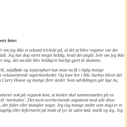
ory lane:
lv om jeg ikke et sekund tvivlede på, at det at blive veganer var det
ocialt. Jeg har dog været meget heldig, hvad det angår. Selv om jeg ikke
 ang. det sociale blev heldigvis hurtigt gjort til skamme.
ælk, sojafløde og sojayoghurt kan man nu få i rigtig mange
s velassorterede supermarkeder. Og bare her i lille Aarhus bliver det
Curry House og mange flere steder. Som udviklingen går lige nu,
 kalorier nok på vegansk kost, at kosten skal sammensættes på en
d til ‘normalen’. Det mest overbevisende argument mod alle disse
n, der fejler eller mangler noget. Jeg (og mange andre som mig) er et
svagelig eller fejlernæret på trods af syv år uden kød, mælk og æg. Jeg