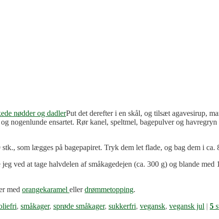
Put det derefter i en skål, og tilsæt agavesirup, 
 og nogenlunde ensartet. Rør kanel, speltmel, bagepulver og havregryn 
tk., som lægges på bagepapiret. Tryk dem let flade, og bag dem i ca. 8
de jeg ved at tage halvdelen af småkagedejen (ca. 300 g) og blande med 
ler med
orangekaramel
eller
drømmetopping
.
oliefri
,
småkager
,
sprøde småkager
,
sukkerfri
,
vegansk
,
vegansk jul
|
5
s