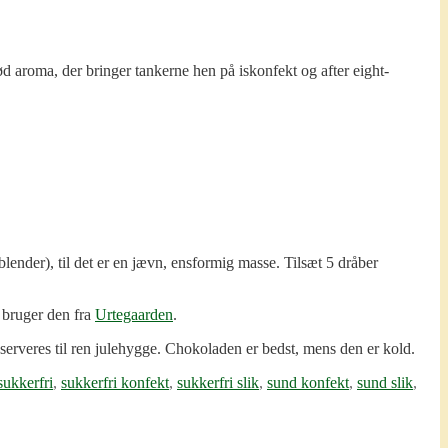
ød aroma, der bringer tankerne hen på iskonfekt og after eight-
lender), til det er en jævn, ensformig masse. Tilsæt 5 dråber
 bruger den fra
Urtegaarden
.
g serveres til ren julehygge. Chokoladen er bedst, mens den er kold.
sukkerfri
,
sukkerfri konfekt
,
sukkerfri slik
,
sund konfekt
,
sund slik
,