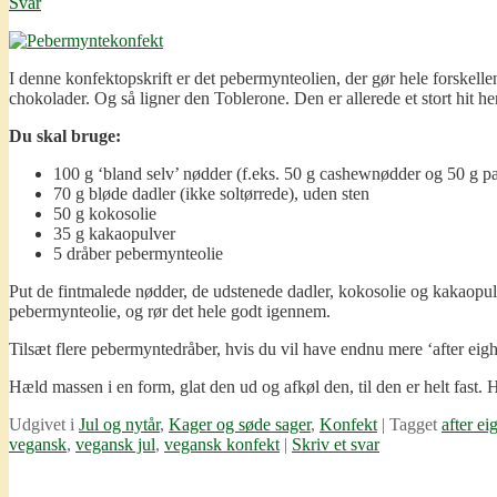
Svar
I denne konfektopskrift er det pebermynteolien, der gør hele forskelle
chokolader. Og så ligner den Toblerone. Den er allerede et stort hit 
Du skal bruge:
100 g ‘bland selv’ nødder (f.eks. 50 g cashewnødder og 50 g pa
70 g bløde dadler (ikke soltørrede), uden sten
50 g kokosolie
35 g kakaopulver
5 dråber pebermynteolie
Put de fintmalede nødder, de udstenede dadler, kokosolie og kakaopulv
pebermynteolie, og rør det hele godt igennem.
Tilsæt flere pebermyntedråber, hvis du vil have endnu mere ‘after eig
Hæld massen i en form, glat den ud og afkøl den, til den er helt fast. 
Udgivet i
Jul og nytår
,
Kager og søde sager
,
Konfekt
|
Tagget
after ei
vegansk
,
vegansk jul
,
vegansk konfekt
|
Skriv et svar