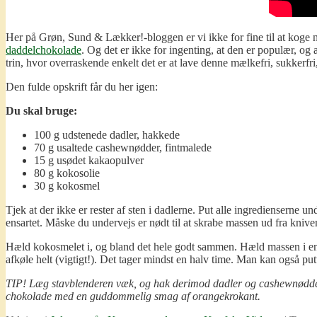
Her på Grøn, Sund & Lækker!-bloggen er vi ikke for fine til at koge
daddelchokolade
. Og det er ikke for ingenting, at den er populær, og 
trin, hvor overraskende enkelt det er at lave denne mælkefri, sukkerf
Den fulde opskrift får du her igen:
Du skal bruge:
100 g udstenede dadler, hakkede
70 g usaltede cashewnødder, fintmalede
15 g usødet kakaopulver
80 g kokosolie
30 g kokosmel
Tjek at der ikke er rester af sten i dadlerne. Put alle ingredienserne
ensartet. Måske du undervejs er nødt til at skrabe massen ud fra kniven,
Hæld kokosmelet i, og bland det hele godt sammen. Hæld massen i en pla
afkøle helt (vigtigt!). Det tager mindst en halv time. Man kan også put
TIP! Læg stavblenderen væk, og hak derimod dadler og cashewnødder fin
chokolade med en guddommelig smag af orangekrokant.