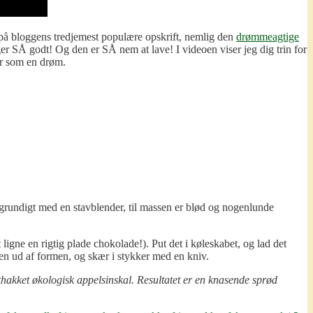
 på bloggens tredjemest populære opskrift, nemlig den
drømmeagtige
er SÅ godt! Og den er SÅ nem at lave! I videoen viser jeg dig trin for
er som en drøm.
e grundigt med en stavblender, til massen er blød og nogenlunde
igne en rigtig plade chokolade!). Put det i køleskabet, og lad det
aden ud af formen, og skær i stykker med en kniv.
thakket økologisk appelsinskal. Resultatet er en knasende sprød