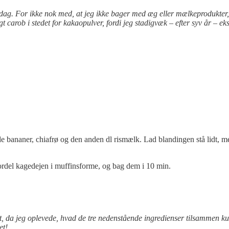
 i dag. For ikke nok med, at jeg ikke bager med æg eller mælkeprodukter,
t carob i stedet for kakaopulver, fordi jeg stadigvæk – efter syv år – eks
bananer, chiafrø og den anden dl rismælk. Lad blandingen stå lidt, mens
Fordel kagedejen i muffinsforme, og bag dem i 10 min.
et, da jeg oplevede, hvad de tre nedenstående ingredienser tilsammen 
et!