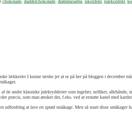
t
chokolade
,
daddelchokolade
,
drømmeagtig
,
iskonfekt
,
julekonfekt
,
ko
nske lækkerier I kunne tænke jer at se på her på bloggen i december måne
måkager.
n af de andre klassiske julekrydderier som ingefær, nelliker, allehånde, s
rydre præcis, som man ønsker det, f.eks. ved at erstatte kanel med kar
 en udfordring at lave en sprød småkage. Men så snart disse småkager har