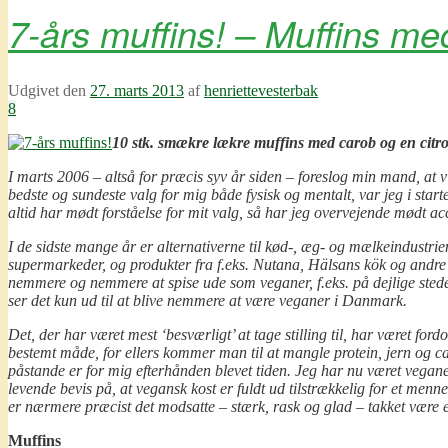
7-års muffins! – Muffins m
Udgivet den
27. marts 2013
af
henriettevesterbak
8
10 stk. smækre lækre muffins med carob og en citr
I marts 2006 – altså for præcis syv år siden – foreslog min mand, at vi 
bedste og sundeste valg for mig både fysisk og mentalt, var jeg i start
altid har mødt forståelse for mit valg, så har jeg overvejende mødt ac
I de sidste mange år er alternativerne til kød-, æg- og mælkeindustri
supermarkeder, og produkter fra f.eks. Nutana, Hälsans kök og andre p
nemmere og nemmere at spise ude som veganer, f.eks. på dejlige ste
ser det kun ud til at blive nemmere at være veganer i Danmark.
Det, der har været mest ‘besværligt’ at tage stilling til, har været 
bestemt måde, for ellers kommer man til at mangle protein, jern og ca
påstande er for mig efterhånden blevet tiden. Jeg har nu været veganer
levende bevis på, at vegansk kost er fuldt ud tilstrækkelig for et menn
er nærmere præcist det modsatte – stærk, rask og glad – takket være 
Muffins