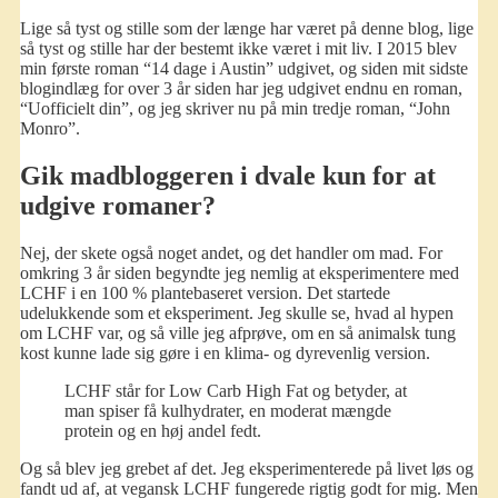
Lige så tyst og stille som der længe har været på denne blog, lige
så tyst og stille har der bestemt ikke været i mit liv. I 2015 blev
min første roman “14 dage i Austin” udgivet, og siden mit sidste
blogindlæg for over 3 år siden har jeg udgivet endnu en roman,
“Uofficielt din”, og jeg skriver nu på min tredje roman, “John
Monro”.
Gik madbloggeren i dvale kun for at
udgive romaner?
Nej, der skete også noget andet, og det handler om mad. For
omkring 3 år siden begyndte jeg nemlig at eksperimentere med
LCHF i en 100 % plantebaseret version. Det startede
udelukkende som et eksperiment. Jeg skulle se, hvad al hypen
om LCHF var, og så ville jeg afprøve, om en så animalsk tung
kost kunne lade sig gøre i en klima- og dyrevenlig version.
LCHF står for Low Carb High Fat og betyder, at
man spiser få kulhydrater, en moderat mængde
protein og en høj andel fedt.
Og så blev jeg grebet af det. Jeg eksperimenterede på livet løs og
fandt ud af, at vegansk LCHF fungerede rigtig godt for mig. Men