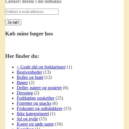
Lækker! direkte i din indbakke.
Indtast
e-
mail-
adresse
Køb mine bøger hos
Her finder du:
~ Gode råd og forklaringer
(1)
Begivenheder
(13)
Boller og brød
(12)
Bøger
(2)
Deller, pateer og postejer
(6)
Dressing
(2)
Fedtfattige opskrifter
(25)
Forretter og snacks
(6)
Frokoster og sultslukkere
(15)
Ikke kategoriseret
(1)
Jul og nytår
(15)
Kager og søde sager
(16)