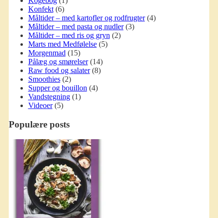
Kogebog
(1)
Konfekt
(6)
Måltider – med kartofler og rodfrugter
(4)
Måltider – med pasta og nudler
(3)
Måltider – med ris og gryn
(2)
Marts med Medfølelse
(5)
Morgenmad
(15)
Pålæg og smørelser
(14)
Raw food og salater
(8)
Smoothies
(2)
Supper og bouillon
(4)
Vandstegning
(1)
Videoer
(5)
Populære posts