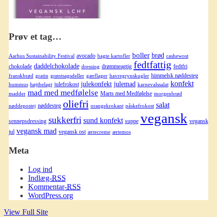
Prøv et tag…
boller
brød
avocado
Aarhus Sustainability Festival
bagte kartofler
cashewost
fedtfattig
daddelchokolade
chokolade
drømmeagtig
fedtfri
dressing
himmelsk nøddesteg
franskbrød
gratin
grøntsagsdeller
gærflager
havregrynskugler
konfekt
julekonfekt
julemad
julefrokost
hummus
højtbelagt
karnevalssalat
mad med medfølelse
Marts med Medfølelse
madder
morgenbrød
oliefri
salat
nøddesteg
nøddepostej
orangekrokant
påskefrokost
vegansk
sukkerfri
sund konfekt
sennepsdressing
suppe
vegansk
vegansk mad
jul
vegansk ost
ærtecreme
ærtemos
Meta
Log ind
Indlæg-
RSS
Kommentar-
RSS
WordPress.org
View Full Site