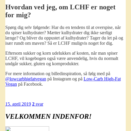
Hvordan ved jeg, om LCHF er noget
for mig?
Spørg dig selv følgende: Har du en tendens til at overspise, når
du spiser kulhydrater? Mætter kulhydrater dig ikke særligt
længe? Og bliver du oppustet af kulhydrater? Tager du let på og
især rundt om maven? Så er LCHF muligvis noget for dig.
Eftersom sukker og korn udelukkes af kosten, når man spiser
LCHF, vil kogebogen også være anvendelig, hvis du normalt
undgår sukker, gluten og kornprodukter.
For mere information og billedinspiration, så følg med på
@lowcarbhigfatvegan
på Instagram og på
Low-Carb High-Fat
Vegan
på Facebook.
15. april 2019
2
svar
VELKOMMEN INDENFOR!