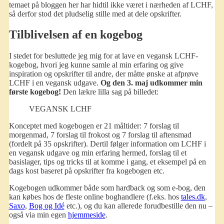
temaet på bloggen her har hidtil ikke været i nærheden af LCHF,
så derfor stod det pludselig stille med at dele opskrifter.
Tilblivelsen af en kogebog
I stedet for besluttede jeg mig for at lave en vegansk LCHF-
kogebog, hvori jeg kunne samle al min erfaring og give
inspiration og opskrifter til andre, der måtte ønske at afprøve
LCHF i en vegansk udgave.
Og den 3. maj udkommer min
første kogebog!
Den lækre lilla sag på billedet:
VEGANSK LCHF
Konceptet med kogebogen er 21 måltider: 7 forslag til
morgenmad, 7 forslag til frokost og 7 forslag til aftensmad
(fordelt på 35 opskrifter). Dertil følger information om LCHF i
en vegansk udgave og min erfaring hermed, forslag til et
basislager, tips og tricks til at komme i gang, et eksempel på en
dags kost baseret på opskrifter fra kogebogen etc.
Kogebogen udkommer både som hardback og som e-bog, den
kan købes hos de fleste online boghandlere (f.eks. hos
tales.dk
,
Saxo
,
Bog og Idé
etc.), og du kan allerede forudbestille den nu –
også via min egen
hjemmeside
.