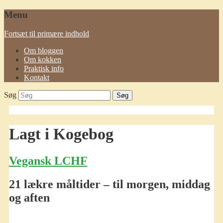
Menu
Fortsæt til primære indhold
Om bloggen
Om kokken
Praktisk info
Kontakt
Søg
Lagt i
Kogebog
Vegansk LCHF
21 lækre måltider – til morgen, middag
og aften