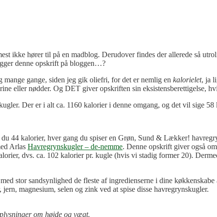
mest ikke hører til på en madblog. Derudover findes der allerede så utr
gger denne opskrift på bloggen…?
ig mange gange, siden jeg gik oliefri, for det er nemlig en
kalorielet
, ja 
ne eller nødder. Og DET giver opskriften sin eksistensberettigelse, hv
ugler. Der er i alt ca. 1160 kalorier i denne omgang, og det vil sige 58 k
r du 44 kalorier, hver gang du spiser en Grøn, Sund & Lækker! havregryn
med Arlas
Havregrynskugler – de-nemme
. Denne opskrift giver også o
kalorier, dvs. ca. 102 kalorier pr. kugle (hvis vi stadig former 20). Der
ed stor sandsynlighed de fleste af ingredienserne i dine køkkenskabe a
, jern, magnesium, selen og zink ved at spise disse havregrynskugler.
 oplysninger om højde og vægt.