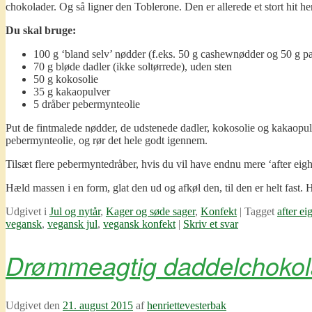
chokolader. Og så ligner den Toblerone. Den er allerede et stort hit 
Du skal bruge:
100 g ‘bland selv’ nødder (f.eks. 50 g cashewnødder og 50 g pa
70 g bløde dadler (ikke soltørrede), uden sten
50 g kokosolie
35 g kakaopulver
5 dråber pebermynteolie
Put de fintmalede nødder, de udstenede dadler, kokosolie og kakaopulv
pebermynteolie, og rør det hele godt igennem.
Tilsæt flere pebermyntedråber, hvis du vil have endnu mere ‘after eig
Hæld massen i en form, glat den ud og afkøl den, til den er helt fast. 
Udgivet i
Jul og nytår
,
Kager og søde sager
,
Konfekt
|
Tagget
after ei
vegansk
,
vegansk jul
,
vegansk konfekt
|
Skriv et svar
Drømmeagtig daddelchokol
Udgivet den
21. august 2015
af
henriettevesterbak