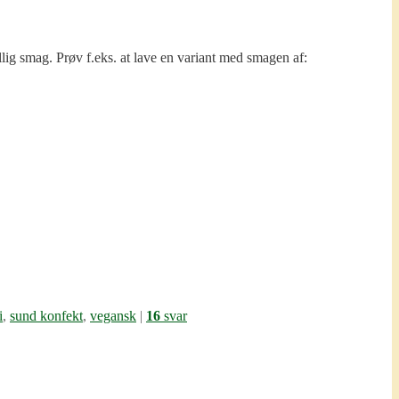
lig smag. Prøv f.eks. at lave en variant med smagen af:
i
,
sund konfekt
,
vegansk
|
16
svar