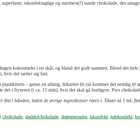
ri, superfaste, iskonfektagtige og nærmest(!) sunde chokolade, der smag
 undtagen kokosmelet i en skål, og bland det godt sammen. Blend det hel
 hvis det sætter sig fast.
stikform – gerne en aflang, firkantet én (så kommer det nemlig til at l
te det i fryseren (i ca. 15 min), hvis det skal gå hurtigere. Pres chokol
t i hånden, inden de øvrige ingredienser røres i. Tilsæt så 1 tsk. fin
t
chokolade
,
daddelchokolade
,
drømmeagtig
,
iskonfekt
,
julekonfekt
,
ko