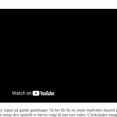
 ny suppe på gamle grøntsager. Så her får du en smuk madvideo baseret
at netop
den
opskrift er blevet valgt til min nye video. Chokoladen smag