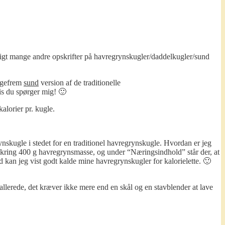
oligt mange andre opskrifter på havregrynskugler/daddelkugler/sund
ligefrem
sund
version af de traditionelle
is du spørger mig! 🙂
alorier pr. kugle.
skugle i stedet for en traditionel havregrynskugle. Hvordan er jeg
mkring 400 g havregrynsmasse, og under “Næringsindhold” står der, at
med kan jeg vist godt kalde mine havregrynskugler for kalorielette. 🙂
llerede, det kræver ikke mere end en skål og en stavblender at lave