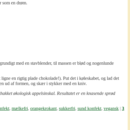
er som en drøm.
e grundigt med en stavblender, til massen er blød og nogenlunde
igne en rigtig plade chokolade!). Put det i køleskabet, og lad det
aden ud af formen, og skær i stykker med en kniv.
thakket økologisk appelsinskal. Resultatet er en knasende sprød
nfekt
,
mælkefri
,
orangekrokant
,
sukkerfri
,
sund konfekt
,
vegansk
|
3