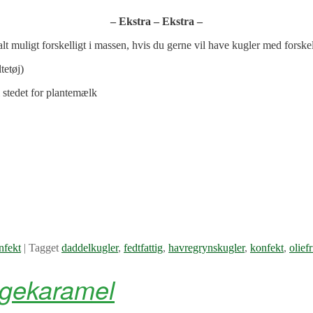
– Ekstra
–
Ekstra –
t muligt forskelligt i massen, hvis du gerne vil have kugler med forskel
tetøj)
i stedet for plantemælk
nfekt
|
Tagget
daddelkugler
,
fedtfattig
,
havregrynskugler
,
konfekt
,
oliefr
gekaramel