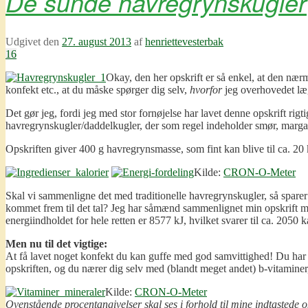
De sunde havregrynskugler
Udgivet den
27. august 2013
af
henriettevesterbak
16
Okay, den her opskrift er så enkel, at den nær
konfekt etc., at du måske spørger dig selv,
hvorfor
jeg overhovedet læ
Det gør jeg, fordi jeg med stor fornøjelse har lavet denne opskrift rigt
havregrynskugler/daddelkugler, der som regel indeholder smør, margari
Opskriften giver 400 g havregrynsmasse, som fint kan blive til ca. 20 k
Kilde:
CRON-O-Meter
Skal vi sammenligne det med traditionelle havregrynskugler, så spare
kommet frem til det tal? Jeg har såmænd sammenlignet min opskrift 
energiindholdet for hele retten er 8577 kJ, hvilket svarer til ca. 2050 
Men nu til det vigtige:
At få lavet noget konfekt du kan guffe med god samvittighed! Du har m
opskriften, og du nærer dig selv med (blandt meget andet) b-vitaminer
Kilde:
CRON-O-Meter
Ovenstående procentangivelser skal ses i forhold til mine indtastede