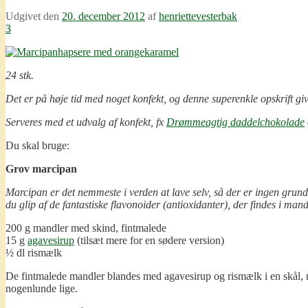
Udgivet den
20. december 2012
af
henriettevesterbak
3
24 stk.
Det er på høje tid med noget konfekt, og denne superenkle opskrift giv
Serveres med et udvalg af konfekt, fx
Drømmeagtig daddelchokolade
Du skal bruge:
Grov marcipan
Marcipan er det nemmeste i verden at lave selv, så der er ingen grund t
du glip af de fantastiske flavonoider (antioxidanter), der findes i man
200 g mandler med skind, fintmalede
15 g
agavesirup
(tilsæt mere for en sødere version)
½ dl rismælk
De fintmalede mandler blandes med agavesirup og rismælk i en skål, r
nogenlunde lige.