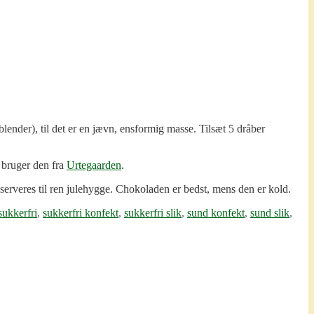
lender), til det er en jævn, ensformig masse. Tilsæt 5 dråber
 bruger den fra
Urtegaarden
.
g serveres til ren julehygge. Chokoladen er bedst, mens den er kold.
sukkerfri
,
sukkerfri konfekt
,
sukkerfri slik
,
sund konfekt
,
sund slik
,