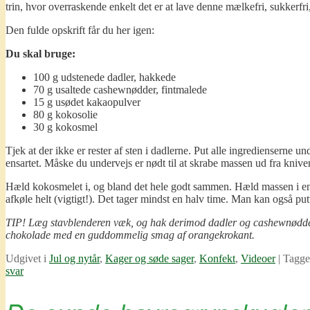
trin, hvor overraskende enkelt det er at lave denne mælkefri, sukkerf
Den fulde opskrift får du her igen:
Du skal bruge:
100 g udstenede dadler, hakkede
70 g usaltede cashewnødder, fintmalede
15 g usødet kakaopulver
80 g kokosolie
30 g kokosmel
Tjek at der ikke er rester af sten i dadlerne. Put alle ingredienserne
ensartet. Måske du undervejs er nødt til at skrabe massen ud fra kniven,
Hæld kokosmelet i, og bland det hele godt sammen. Hæld massen i en pla
afkøle helt (vigtigt!). Det tager mindst en halv time. Man kan også put
TIP! Læg stavblenderen væk, og hak derimod dadler og cashewnødder fin
chokolade med en guddommelig smag af orangekrokant.
Udgivet i
Jul og nytår
,
Kager og søde sager
,
Konfekt
,
Videoer
|
Tagge
svar