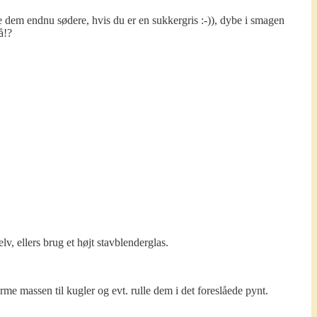
e dem endnu sødere, hvis du er en sukkergris :-)), dybe i smagen
å!?
v, ellers brug et højt stavblenderglas.
me massen til kugler og evt. rulle dem i det foreslåede pynt.