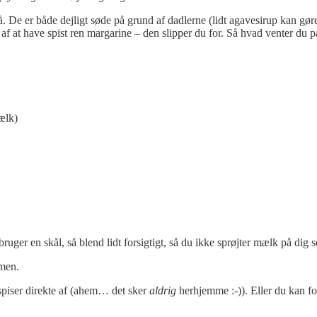
. De er både dejligt søde på grund af dadlerne (lidt agavesirup kan gør
 at have spist ren margarine – den slipper du for. Så hvad venter du p
ælk)
ger en skål, så blend lidt forsigtigt, så du ikke sprøjter mælk på dig sel
mmen.
piser direkte af (ahem… det sker
aldrig
herhjemme :-)). Eller du kan for