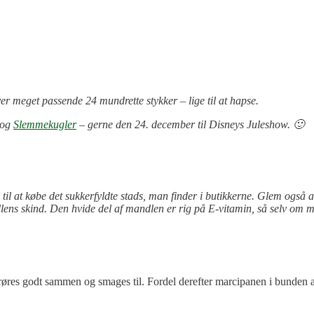
er meget passende 24 mundrette stykker – lige til at hapse.
og
Slemmekugler
– gerne den 24. december til Disneys Juleshow. 🙂
il at købe det sukkerfyldte stads, man finder i butikkerne.
Glem også al
dlens skind. Den hvide del af mandlen er rig på E-vitamin, så selv om ma
øres godt sammen og smages til. Fordel derefter marcipanen i bunden a