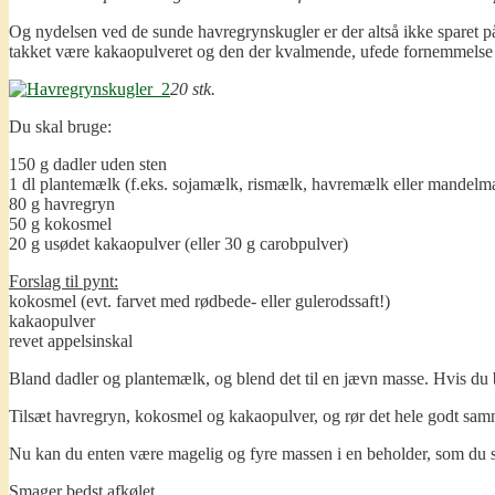
Og nydelsen ved de sunde havregrynskugler er der altså ikke sparet på
takket være kakaopulveret og den der kvalmende, ufede fornemmelse af
20 stk.
Du skal bruge:
150 g dadler uden sten
1 dl plantemælk (f.eks. sojamælk, rismælk, havremælk eller mandelm
80 g havregryn
50 g kokosmel
20 g usødet kakaopulver (eller 30 g carobpulver)
Forslag til pynt:
kokosmel (evt. farvet med rødbede- eller gulerodssaft!)
kakaopulver
revet appelsinskal
Bland dadler og plantemælk, og blend det til en jævn masse. Hvis du bru
Tilsæt havregryn, kokosmel og kakaopulver, og rør det hele godt sa
Nu kan du enten være magelig og fyre massen i en beholder, som du s
Smager bedst afkølet.