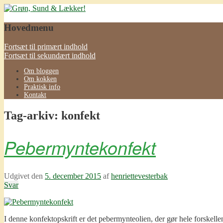
Grøn, Sund & Lækker!
Hovedmenu
Fortsæt til primært indhold
Fortsæt til sekundært indhold
Om bloggen
Om kokken
Praktisk info
Kontakt
Tag-arkiv:
konfekt
Pebermyntekonfekt
Udgivet den
5. december 2015
af
henriettevesterbak
Svar
I denne konfektopskrift er det pebermynteolien, der gør hele forskelle