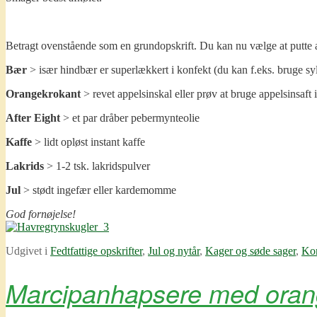
Betragt ovenstående som en grundopskrift. Du kan nu vælge at putte al
Bær
> især hindbær er superlækkert i konfekt (du kan f.eks. bruge syl
Orangekrokant
> revet appelsinskal eller prøv at bruge appelsinsaft 
After Eight
> et par dråber pebermynteolie
Kaffe
> lidt opløst instant kaffe
Lakrids
> 1-2 tsk. lakridspulver
Jul
> stødt ingefær eller kardemomme
God fornøjelse!
Udgivet i
Fedtfattige opskrifter
,
Jul og nytår
,
Kager og søde sager
,
Ko
Marcipanhapsere med oran