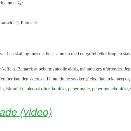
herhjemme. 🙂
ranødder), fintmalet
er i en skål, og mos det hele sammen med en gaffel (eller brug en stavb
ht’-effekt. Bemærk at pebermynteolie aldrig må indtages ufortyndet. Jeg
Herefter kan den skæres ud i mundrette stykker (f.eks. fine trekanter) o
ght
,
iskonfekt
,
juleopskrifter
,
konfekt
,
pebermynte
,
pebermyntekonfekt
,
ade (video)