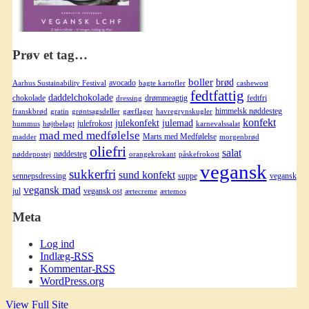
Prøv et tag…
boller
brød
avocado
Aarhus Sustainability Festival
bagte kartofler
cashewost
fedtfattig
daddelchokolade
chokolade
drømmeagtig
fedtfri
dressing
himmelsk nøddesteg
franskbrød
gratin
grøntsagsdeller
gærflager
havregrynskugler
konfekt
julekonfekt
julemad
julefrokost
hummus
højtbelagt
karnevalssalat
mad med medfølelse
Marts med Medfølelse
madder
morgenbrød
oliefri
salat
nøddesteg
nøddepostej
orangekrokant
påskefrokost
vegansk
sukkerfri
sund konfekt
sennepsdressing
suppe
vegansk
vegansk mad
jul
vegansk ost
ærtecreme
ærtemos
Meta
Log ind
Indlæg-
RSS
Kommentar-
RSS
WordPress.org
View Full Site