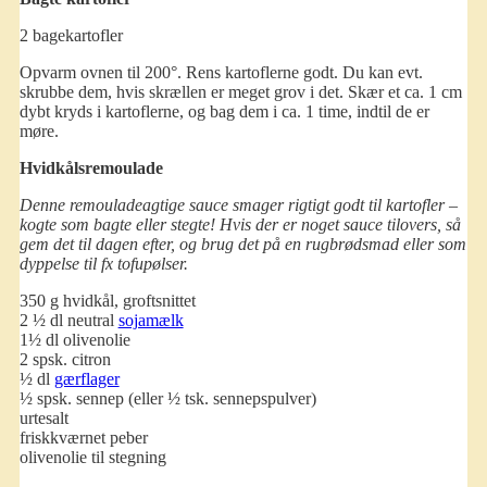
2 bagekartofler
Opvarm ovnen til 200°. Rens kartoflerne godt. Du kan evt.
skrubbe dem, hvis skrællen er meget grov i det. Skær et ca. 1 cm
dybt kryds i kartoflerne, og bag dem i ca. 1 time, indtil de er
møre.
Hvidkålsremoulade
Denne remouladeagtige sauce smager rigtigt godt til kartofler –
kogte som bagte eller stegte! Hvis der er noget sauce tilovers, så
gem det til dagen efter, og brug det på en rugbrødsmad eller som
dyppelse til fx tofupølser.
350 g hvidkål, groftsnittet
2 ½ dl neutral
sojamælk
1½ dl olivenolie
2 spsk. citron
½ dl
gærflager
½ spsk. sennep (eller ½ tsk. sennepspulver)
urtesalt
friskkværnet peber
olivenolie til stegning