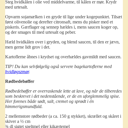
Steg hvidkålen i olie ved middelvarme, til kålen er mør. Krydr
med urtesalt.
Opvarm sojamælken i en gryde til lige under kogepunktet. Tilsæt
først olivenolie og derefter citronsaft, mens du pisker med et
piskeris. Gærflager og sennep hældes i, mens saucen koger op,
og der smages til med urtesalt og peber.
Hæld hvidkålen over i gryden, og blend saucen, til den er jævn,
men gerne lidt grov i det.
Kartoflerne åbnes i krydset og overhældes gavmildt med saucen.
TIP! Du kan selvfølgelig også servere bagekartoflerne med
hvidløgszmør
.
Rødbedebøffer
Rødbedebøffer er overraskende lette at lave, og når de tilberedes
som beskrevet i det nedenstående, er de en uforglemmelig spise.
Her forenes både sødt, salt, cremet og sprødt i én
himmerigsmundfuld.
2 mellemstore rødbeder (a ca. 150 g stykket), skrællet og skåret i
skiver a ½ cm
¾ dl sigtet speltmel eller kikærtemel