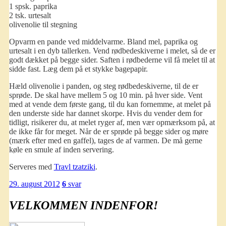
1 spsk. paprika
2 tsk. urtesalt
olivenolie til stegning
Opvarm en pande ved middelvarme. Bland mel, paprika og
urtesalt i en dyb tallerken. Vend rødbedeskiverne i melet, så de er
godt dækket på begge sider. Saften i rødbederne vil få melet til at
sidde fast. Læg dem på et stykke bagepapir.
Hæld olivenolie i panden, og steg rødbedeskiverne, til de er
sprøde. De skal have mellem 5 og 10 min. på hver side. Vent
med at vende dem første gang, til du kan fornemme, at melet på
den underste side har dannet skorpe. Hvis du vender dem for
tidligt, risikerer du, at melet ryger af, men vær opmærksom på, at
de ikke får for meget. Når de er sprøde på begge sider og møre
(mærk efter med en gaffel), tages de af varmen. De må gerne
køle en smule af inden servering.
Serveres med
Travl tzatziki
.
29. august 2012
6
svar
VELKOMMEN INDENFOR!