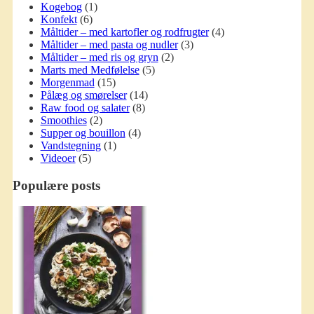
Kogebog
(1)
Konfekt
(6)
Måltider – med kartofler og rodfrugter
(4)
Måltider – med pasta og nudler
(3)
Måltider – med ris og gryn
(2)
Marts med Medfølelse
(5)
Morgenmad
(15)
Pålæg og smørelser
(14)
Raw food og salater
(8)
Smoothies
(2)
Supper og bouillon
(4)
Vandstegning
(1)
Videoer
(5)
Populære posts