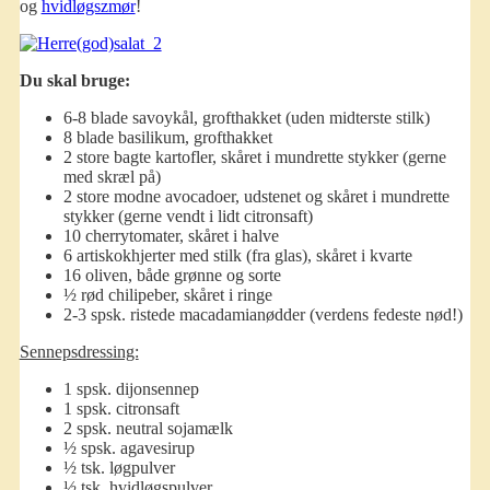
og
hvidløgszmør
!
Du skal bruge:
6-8 blade savoykål, grofthakket (uden midterste stilk)
8 blade basilikum, grofthakket
2 store bagte kartofler, skåret i mundrette stykker (gerne
med skræl på)
2 store modne avocadoer, udstenet og skåret i mundrette
stykker (gerne vendt i lidt citronsaft)
10 cherrytomater, skåret i halve
6 artiskokhjerter med stilk (fra glas), skåret i kvarte
16 oliven, både grønne og sorte
½ rød chilipeber, skåret i ringe
2-3 spsk. ristede macadamianødder (verdens fedeste nød!)
Sennepsdressing:
1 spsk. dijonsennep
1 spsk. citronsaft
2 spsk. neutral sojamælk
½ spsk. agavesirup
½ tsk. løgpulver
½ tsk. hvidløgspulver