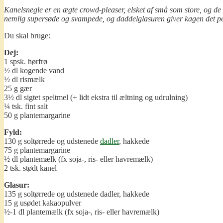
Kanelsnegle er en ægte crowd-pleaser, elsket af små som store, og de 
nemlig supersøde og svampede, og daddelglasuren giver kagen det perf
Du skal bruge:
Dej:
1 spsk. hørfrø
½ dl kogende vand
½ dl rismælk
25 g gær
3½ dl sigtet speltmel (+ lidt ekstra til æltning og udrulning)
¼ tsk. fint salt
50 g plantemargarine
Fyld:
130 g soltørrede og udstenede
dadler
, hakkede
75 g plantemargarine
½ dl plantemælk (fx soja-, ris- eller havremælk)
2 tsk. stødt kanel
Glasur:
135 g soltørrede og udstenede dadler, hakkede
15 g usødet kakaopulver
½-1 dl plantemælk (fx soja-, ris- eller havremælk)