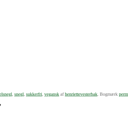
elsnegl
,
snegl
,
sukkerfri
,
vegansk
af
henriettevesterbak
. Bogmærk
perm
”