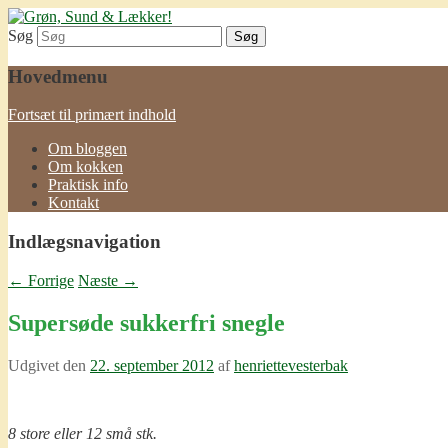
Søg
Grøn, Sund & Lækker!
Hovedmenu
Fortsæt til primært indhold
Om bloggen
Om kokken
Praktisk info
Kontakt
Indlægsnavigation
←
Forrige
Næste
→
Supersøde sukkerfri snegle
Udgivet den
22. september 2012
af
henriettevesterbak
8 store eller 12 små stk.