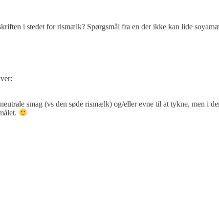
skriften i stedet for rismælk? Spørgsmål fra en der ikke kan lide soyam
iver:
eutrale smag (vs den søde rismælk) og/eller evne til at tykne, men i de
smålet.