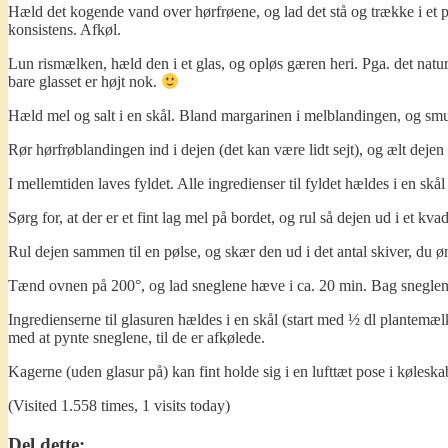
Hæld det kogende vand over hørfrøene, og lad det stå og trække i et p
konsistens. Afkøl.
Lun rismælken, hæld den i et glas, og opløs gæren heri. Pga. det natur
bare glasset er højt nok.
Hæld mel og salt i en skål. Bland margarinen i melblandingen, og smu
Rør hørfrøblandingen ind i dejen (det kan være lidt sejt), og ælt dejen
I mellemtiden laves fyldet. Alle ingredienser til fyldet hældes i en sk
Sørg for, at der er et fint lag mel på bordet, og rul så dejen ud i et kv
Rul dejen sammen til en pølse, og skær den ud i det antal skiver, du 
Tænd ovnen på 200°, og lad sneglene hæve i ca. 20 min. Bag sneglene
Ingredienserne til glasuren hældes i en skål (start med ½ dl plantemæl
med at pynte sneglene, til de er afkølede.
Kagerne (uden glasur på) kan fint holde sig i en lufttæt pose i køleska
(Visited 1.558 times, 1 visits today)
Del dette: