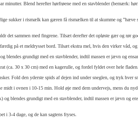
ar minutter. Blend herefter hørfrøene med en stavblender (bemærk: hørfr
lige sukker i rismælk kan gæren få rismælken til at skumme og ”hæve sig”
ldr det sammen med fingrene. Tilsæt derefter det opløste gær og rør god
 færdig på et meldrysset bord. Tilsæt ekstra mel, hvis den virker våd, og
ål og blendes grundigt med en stavblender, indtil massen er jævn og ensar
adrat (ca. 30 x 30 cm) med en kagerulle, og fordel fyldet over hele fladen
ønsker. Fold den yderste spids af dejen ind under sneglen, og tryk hver 
 midt i ovnen i 10-15 min. Hold øje med dem undervejs, mens du nyder
k) og blendes grundigt med en stavblender, indtil massen er jævn og ens
bet i 3-4 dage, og de kan sagtens fryses.