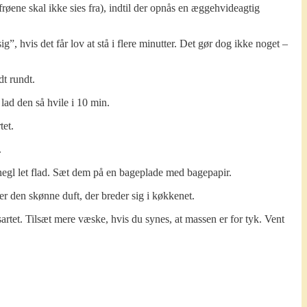
øene skal ikke sies fra), indtil der opnås en æggehvideagtig
, hvis det får lov at stå i flere minutter. Det gør dog ikke noget –
t rundt.
 lad den så hvile i 10 min.
tet.
.
snegl let flad. Sæt dem på en bageplade med bagepapir.
 den skønne duft, der breder sig i køkkenet.
artet. Tilsæt mere væske, hvis du synes, at massen er for tyk. Vent