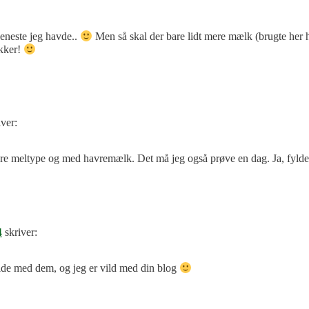
 eneste jeg havde..
Men så skal der bare lidt mere mælk (brugte her 
ækker!
iver:
vere meltype og med havremælk. Det må jeg også prøve en dag. Ja, fylde
4
skriver:
ilde med dem, og jeg er vild med din blog