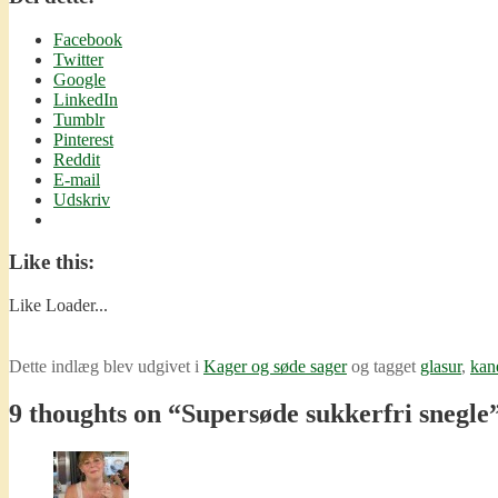
Facebook
Twitter
Google
LinkedIn
Tumblr
Pinterest
Reddit
E-mail
Udskriv
Like this:
Like
Loader...
Dette indlæg blev udgivet i
Kager og søde sager
og tagget
glasur
,
kan
9 thoughts on “
Supersøde sukkerfri snegle