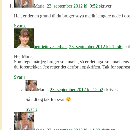
Maria
,
23. september 2012 kl. 9:52
skriver:
Hej, er der en grund til du bruger soya mælk længere nede i op
Svar
↓
henriettevesterbak
,
23. september 2012 kl. 12:46
skr
Hej Maria,
Som regel når jeg bruger sojamælk, så er det pga. sojamælkens n
du foretrækker. Jeg retter det derfor i opskriften. Tak for spørg
Svar
↓
Maria
,
23. september 2012 kl. 12:52
skriver:
Så lidt og tak for svar
Svar
↓