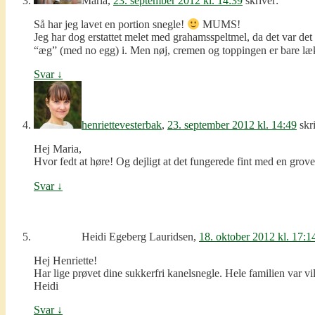
Maria
,
23. september 2012 kl. 14:39
skriver:
Så har jeg lavet en portion snegle!
MUMS!
Jeg har dog erstattet melet med grahamsspeltmel, da det var det
“æg” (med no egg) i. Men nøj, cremen og toppingen er bare l
Svar
↓
henriettevesterbak
,
23. september 2012 kl. 14:49
skr
Hej Maria,
Hvor fedt at høre! Og dejligt at det fungerede fint med en gro
Svar
↓
Heidi Egeberg Lauridsen
,
18. oktober 2012 kl. 17:1
Hej Henriette!
Har lige prøvet dine sukkerfri kanelsnegle. Hele familien var v
Heidi
Svar
↓