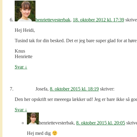
henriettevesterbak
,
18. oktober 2012 kl. 17:39
skrive
Hej Heidi,
Tusind tak for din besked. Det er jeg bare super glad for at høre
Knus
Henriette
Svar
↓
Josefa
,
8. oktober 2015 kl. 18:19
skriver:
Den her opskrift ser meeeega lækker ud! Jeg er bare ikke så god
Svar
↓
henriettevesterbak
,
8. oktober 2015 kl. 20:05
skriv
Hej med dig