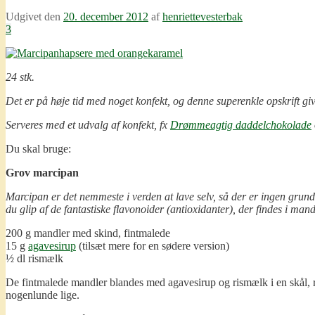
Udgivet den
20. december 2012
af
henriettevesterbak
3
24 stk.
Det er på høje tid med noget konfekt, og denne superenkle opskrift giv
Serveres med et udvalg af konfekt, fx
Drømmeagtig daddelchokolade
Du skal bruge:
Grov marcipan
Marcipan er det nemmeste i verden at lave selv, så der er ingen grund t
du glip af de fantastiske flavonoider (antioxidanter), der findes i man
200 g mandler med skind, fintmalede
15 g
agavesirup
(tilsæt mere for en sødere version)
½ dl rismælk
De fintmalede mandler blandes med agavesirup og rismælk i en skål, r
nogenlunde lige.