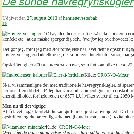
De sunde havregrynskugler
Udgivet den
27. august 2013
af
henriettevesterbak
16
Okay, den her opskrift er så enkel, at den nær
konfekt etc., at du måske spørger dig selv,
hvorfor
jeg overhovedet læ
Det gør jeg, fordi jeg med stor fornøjelse har lavet denne opskrift rigt
havregrynskugler/daddelkugler, der som regel indeholder smør, margari
Opskriften giver 400 g havregrynsmasse, som fint kan blive til ca. 20 k
Kilde:
CRON-O-Meter
Skal vi sammenligne det med traditionelle havregrynskugler, så spare
kommet frem til det tal? Jeg har såmænd sammenlignet min opskrift 
energiindholdet for hele retten er 8577 kJ, hvilket svarer til ca. 2050 
Men nu til det vigtige:
At få lavet noget konfekt du kan guffe med god samvittighed! Du har m
opskriften, og du nærer dig selv med (blandt meget andet) b-vitaminer
Kilde:
CRON-O-Meter
Ovenstående procentangivelser skal ses i forhold til mine indtastede