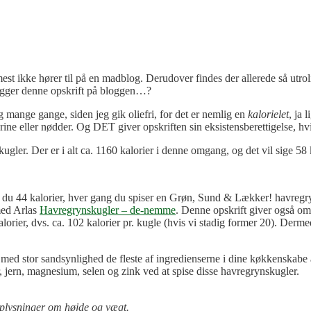
mest ikke hører til på en madblog. Derudover findes der allerede så utr
gger denne opskrift på bloggen…?
ig mange gange, siden jeg gik oliefri, for det er nemlig en
kalorielet
, ja 
ne eller nødder. Og DET giver opskriften sin eksistensberettigelse, hv
ugler. Der er i alt ca. 1160 kalorier i denne omgang, og det vil sige 58 k
r du 44 kalorier, hver gang du spiser en Grøn, Sund & Lækker! havregryn
med Arlas
Havregrynskugler – de-nemme
. Denne opskrift giver også o
kalorier, dvs. ca. 102 kalorier pr. kugle (hvis vi stadig former 20). Der
ed stor sandsynlighed de fleste af ingredienserne i dine køkkenskabe a
, jern, magnesium, selen og zink ved at spise disse havregrynskugler.
 oplysninger om højde og vægt.