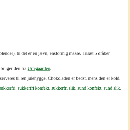
lender), til det er en jævn, ensformig masse. Tilsæt 5 dråber
 bruger den fra
Urtegaarden
.
g serveres til ren julehygge. Chokoladen er bedst, mens den er kold.
sukkerfri
,
sukkerfri konfekt
,
sukkerfri slik
,
sund konfekt
,
sund slik
,