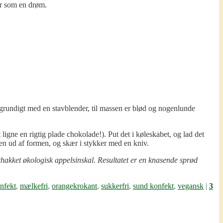
er som en drøm.
e grundigt med en stavblender, til massen er blød og nogenlunde
igne en rigtig plade chokolade!). Put det i køleskabet, og lad det
aden ud af formen, og skær i stykker med en kniv.
thakket økologisk appelsinskal. Resultatet er en knasende sprød
nfekt
,
mælkefri
,
orangekrokant
,
sukkerfri
,
sund konfekt
,
vegansk
|
3