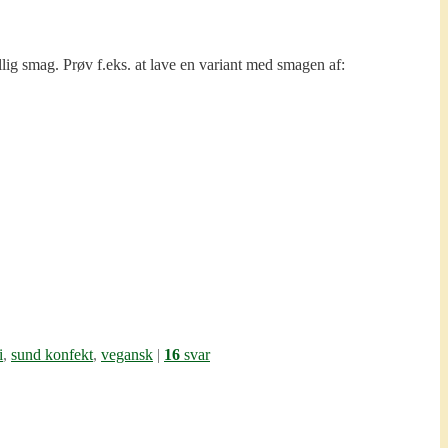
lig smag. Prøv f.eks. at lave en variant med smagen af:
i
,
sund konfekt
,
vegansk
|
16
svar