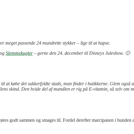
er meget passende 24 mundrette stykker – lige til at hapse.
og
Slemmekugler
– gerne den 24. december til Disneys Juleshow. 🙂
il at købe det sukkerfyldte stads, man finder i butikkerne.
Glem også al
dlens skind. Den hvide del af mandlen er rig på E-vitamin, så selv om ma
øres godt sammen og smages til. Fordel derefter marcipanen i bunden a