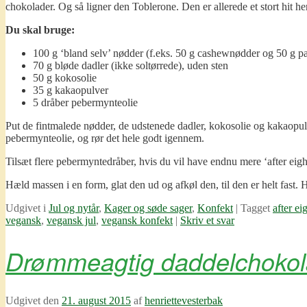
chokolader. Og så ligner den Toblerone. Den er allerede et stort hit 
Du skal bruge:
100 g ‘bland selv’ nødder (f.eks. 50 g cashewnødder og 50 g pa
70 g bløde dadler (ikke soltørrede), uden sten
50 g kokosolie
35 g kakaopulver
5 dråber pebermynteolie
Put de fintmalede nødder, de udstenede dadler, kokosolie og kakaopulv
pebermynteolie, og rør det hele godt igennem.
Tilsæt flere pebermyntedråber, hvis du vil have endnu mere ‘after eig
Hæld massen i en form, glat den ud og afkøl den, til den er helt fast. 
Udgivet i
Jul og nytår
,
Kager og søde sager
,
Konfekt
|
Tagget
after ei
vegansk
,
vegansk jul
,
vegansk konfekt
|
Skriv et svar
Drømmeagtig daddelchokol
Udgivet den
21. august 2015
af
henriettevesterbak