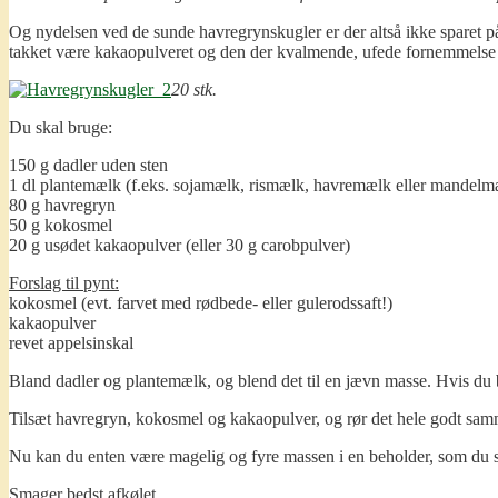
Og nydelsen ved de sunde havregrynskugler er der altså ikke sparet på
takket være kakaopulveret og den der kvalmende, ufede fornemmelse af
20 stk.
Du skal bruge:
150 g dadler uden sten
1 dl plantemælk (f.eks. sojamælk, rismælk, havremælk eller mandelm
80 g havregryn
50 g kokosmel
20 g usødet kakaopulver (eller 30 g carobpulver)
Forslag til pynt:
kokosmel (evt. farvet med rødbede- eller gulerodssaft!)
kakaopulver
revet appelsinskal
Bland dadler og plantemælk, og blend det til en jævn masse. Hvis du bru
Tilsæt havregryn, kokosmel og kakaopulver, og rør det hele godt sa
Nu kan du enten være magelig og fyre massen i en beholder, som du s
Smager bedst afkølet.