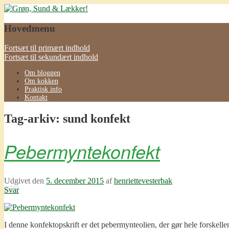
Grøn, Sund & Lækker!
Hovedmenu
Fortsæt til primært indhold
Fortsæt til sekundært indhold
Om bloggen
Om kokken
Praktisk info
Kontakt
Tag-arkiv:
sund konfekt
Pebermyntekonfekt
Udgivet den
5. december 2015
af
henriettevesterbak
Svar
I denne konfektopskrift er det pebermynteolien, der gør hele forskelle