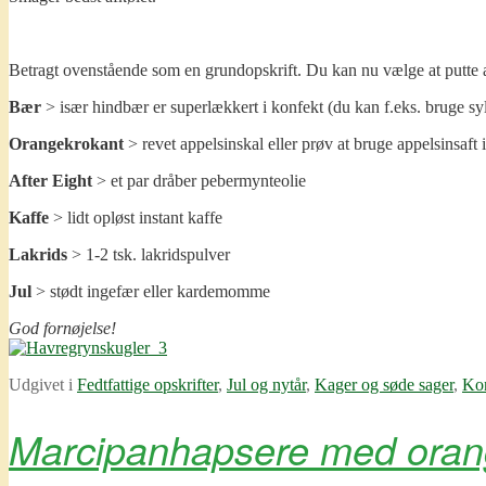
Betragt ovenstående som en grundopskrift. Du kan nu vælge at putte al
Bær
> især hindbær er superlækkert i konfekt (du kan f.eks. bruge syl
Orangekrokant
> revet appelsinskal eller prøv at bruge appelsinsaft 
After Eight
> et par dråber pebermynteolie
Kaffe
> lidt opløst instant kaffe
Lakrids
> 1-2 tsk. lakridspulver
Jul
> stødt ingefær eller kardemomme
God fornøjelse!
Udgivet i
Fedtfattige opskrifter
,
Jul og nytår
,
Kager og søde sager
,
Ko
Marcipanhapsere med oran