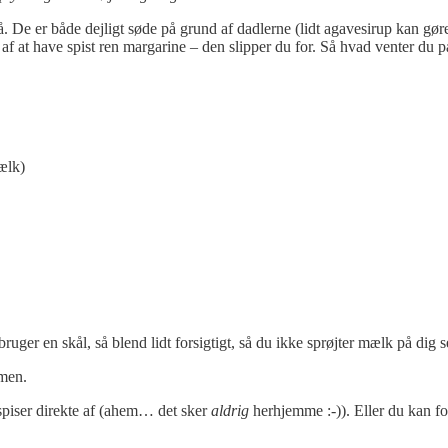
. De er både dejligt søde på grund af dadlerne (lidt agavesirup kan gør
 at have spist ren margarine – den slipper du for. Så hvad venter du p
ælk)
ger en skål, så blend lidt forsigtigt, så du ikke sprøjter mælk på dig sel
mmen.
piser direkte af (ahem… det sker
aldrig
herhjemme :-)). Eller du kan for