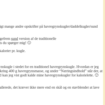
oligt mange andre opskrifter på havregrynskugler/daddelkugler/sund
ligefrem
sund
version af de traditionelle
is du spørger mig! 🙂
alorier pr. kugle.
skugle i stedet for en traditionel havregrynskugle. Hvordan er jeg
mkring 400 g havregrynsmasse, og under “Næringsindhold” står der, at
med kan jeg vist godt kalde mine havregrynskugler for kalorielette. 🙂
llerede, det kræver ikke mere end en skål og en stavblender at lave