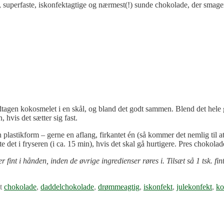
ri, superfaste, iskonfektagtige og nærmest(!) sunde chokolade, der smag
 undtagen kokosmelet i en skål, og bland det godt sammen. Blend det hel
 hvis det sætter sig fast.
stikform – gerne en aflang, firkantet én (så kommer det nemlig til at l
te det i fryseren (i ca. 15 min), hvis det skal gå hurtigere. Pres chokol
t i hånden, inden de øvrige ingredienser røres i. Tilsæt så 1 tsk. fin
t
chokolade
,
daddelchokolade
,
drømmeagtig
,
iskonfekt
,
julekonfekt
,
ko