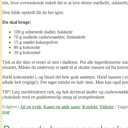
trin, hvor overraskende enkelt det er at lave denne mælkefri, sukkerf
Den fulde opskrift får du her igen:
Du skal bruge:
100 g udstenede dadler, hakkede
70 g usaltede cashewnødder, fintmalede
15 g usødet kakaopulver
80 g kokosolie
30 g kokosmel
Tjek at der ikke er rester af sten i dadlerne. Put alle ingredienserne
ensartet. Måske du undervejs er nødt til at skrabe massen ud fra kniven,
Hæld kokosmelet i, og bland det hele godt sammen. Hæld massen i en pla
afkøle helt (vigtigt!). Det tager mindst en halv time. Man kan også put
TIP! Læg stavblenderen væk, og hak derimod dadler og cashewnødder fin
chokolade med en guddommelig smag af orangekrokant.
Udgivet i
Jul og nytår
,
Kager og søde sager
,
Konfekt
,
Videoer
|
Tagge
svar