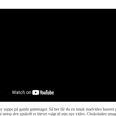
 ny suppe på gamle grøntsager. Så her får du en smuk madvideo baseret
at netop
den
opskrift er blevet valgt til min nye video. Chokoladen smag