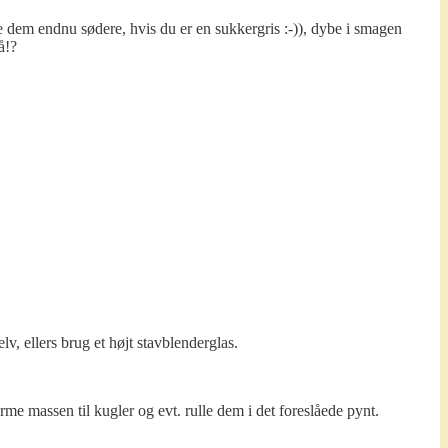
e dem endnu sødere, hvis du er en sukkergris :-)), dybe i smagen
å!?
v, ellers brug et højt stavblenderglas.
me massen til kugler og evt. rulle dem i det foreslåede pynt.