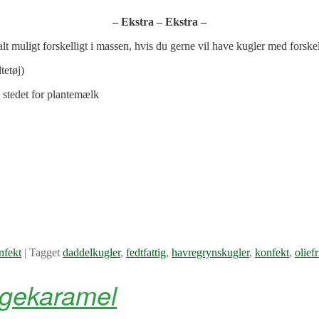
– Ekstra
–
Ekstra –
t muligt forskelligt i massen, hvis du gerne vil have kugler med forskel
tetøj)
i stedet for plantemælk
nfekt
|
Tagget
daddelkugler
,
fedtfattig
,
havregrynskugler
,
konfekt
,
oliefr
gekaramel