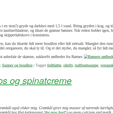
es i en stor(!) gryde og dækkes med 1,5 l vand. Bring gryden i kog, og t
n laurbærbladene, og tilsæt de grønne bønner. Når retten bobler igen, b
og skipperlabskovs i konsistens.
gen, kan du tilsætte lidt mere bouillon eller lidt urtesalt. Mangler den 
det oreganoen, du skal ty til. Og er det styrke, du mangler, så fyr lidt 
rmt anbefale de skønne, sukkerfri rødbeder fra Rømer.
,
Supper og bouillon
|
Tagget
fedtfattig
,
oliefri
,
rodfrugtssuppe
,
vegans
os og spinatcreme
t grønkål også elsker mig. Grønkål giver mig masser af nærende kærligh
grønkål har fået kælenavnet ‘
the new beef
‘) og mere calcium end mælk, 