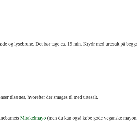
prøde og lysebrune. Det bør tage ca. 15 min. Krydr med urtesalt på begge
r tilsættes, hvorefter der smages til med urtesalt.
ånebarnets
Mirakelmayo
(men du kan også købe gode veganske mayonnai