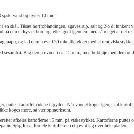
 spsk. vand og hviler 10 min.
 i en skål. Tilsæt hørfrøblandingen, agavesirup, salt og 2½ dl lunkent 
jen ud på et meldrysset bord og æltes godt igennem med så meget af det res
gepapir, og lad dem hæve i 30 min. tildækket med et rent viskestykke.
d sesamfrø. Bag dem i ovnen i ca. 15 min., men hold øje med dem unde
 puttes kartoffelbådene i gryden. Når vandet koger igen, skal kartofler
ikke
koges møre, så vær opmærksom.
erefter afkøles kartoflerne i 5 min. på viskestykket. Kartoflerne puttes o
apir. Sørg for at fordele kartoflerne i et jævnt lag over hele pladen.