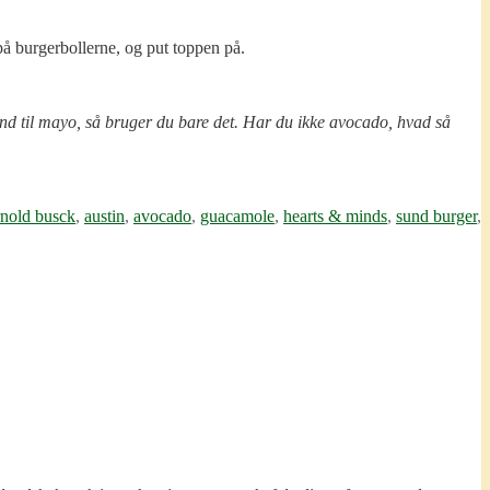
å burgerbollerne, og put toppen på.
 end til mayo, så bruger du bare det. Har du ikke avocado, hvad så
rnold busck
,
austin
,
avocado
,
guacamole
,
hearts & minds
,
sund burger
,