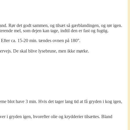
vand. Rør det godt sammen, og tilsæt så gærblandingen, og rør igen.
terende mel, som dejen kan tage, indtil den er fast og fugtig.
 Efter ca. 15-20 min. tændes ovnen på 180°.
rvejs. De skal blive lysebrune, men ikke mørke.
ne blot have 3 min. Hvis det tager lang tid at få gryden i kog igen,
ver i gryden igen, hvorefter olie og krydderier tilsættes. Bland