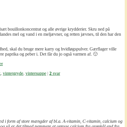
ilsæt bouillonkoncentrat og alle øvrige krydderier. Skru ned på
landes mel og vand i en meljævner, og retten jævnes, til den har den
rundhed, skal du bruge mere karry og hvidløgspulver. Gærflager ville
mere paprika og peber i. Det får du jo også varmen af. 🙂
k
,
vintergryde
,
vintersuppe
|
2
svar
ed i form af store mængder af bl.a. A-vitamin, C-vitamin, calcium og
og så er det tilmed nemmere at optage calcium fra grønkål end fra