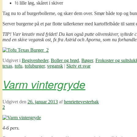
½ lille løg, skåret i skiver
Tag nu to af burgerbollerne, og skær dem over. Smør både top og bund
Server burgerne på et par flotte tallerkener med kartoffelbåde til samt 
TIP! Vær kreativ med fyldet! Du kan også putte olivenskiver, syltede c
med en skive vegansk ost, fx fra Astrid och Aporna, som nu forhandle
Udgivet i
Begivenheder
,
Boller og brød
,
Bøger
,
Frokoster og sultsluk
texas
,
tofu
,
tofuburger
,
vegansk
|
Skriv et svar
Varm vintergryde
Udgivet den
26. januar 2013
af
henriettevesterbak
2
4-6 pers.