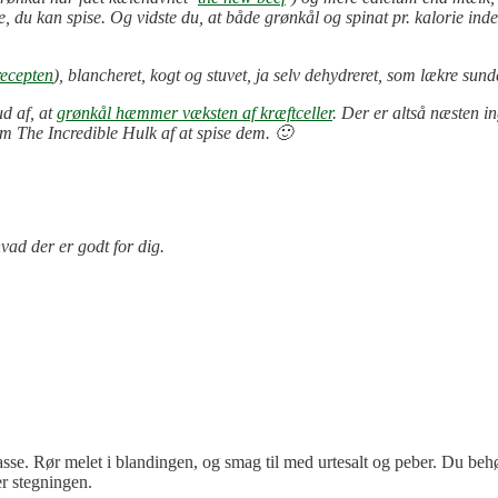
e, du kan spise. Og vidste du, at
både grønkål og spinat
pr. kalorie in
recepten
), blancheret, kogt og stuvet, ja selv dehydreret, som lækre su
d af, at
grønkål hæmmer væksten af kræftceller
. Der er altså næsten i
om The Incredible Hulk af at spise dem. 🙂
vad der er godt for dig.
sse. Rør melet i blandingen, og smag til med urtesalt og peber. Du behø
r stegningen.