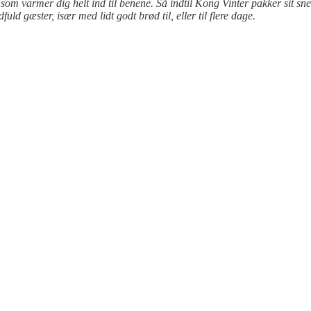
, som varmer dig helt ind til benene. Så indtil Kong Vinter pakker sit s
d gæster, især med lidt godt brød til, eller til flere dage.