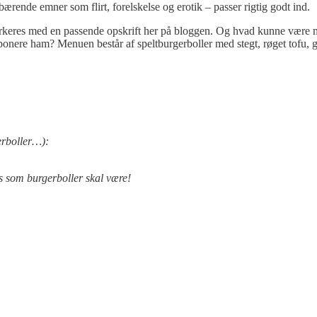
ærende emner som flirt, forelskelse og erotik – passer rigtig godt ind.
g markeres med en passende opskrift her på bloggen. Og hvad kunne vær
onere ham? Menuen består af speltburgerboller med stegt, røget tofu, g
erboller…):
cis som burgerboller skal være!