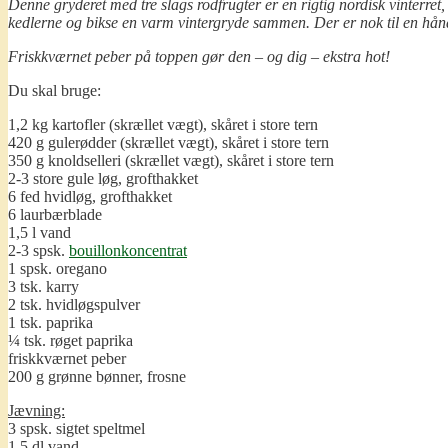
Denne gryderet med tre slags rodfrugter er en rigtig nordisk vinterret
kedlerne og bikse en varm vintergryde sammen. Der er nok til en håndful
Friskkværnet peber på toppen gør den – og dig
–
ekstra hot!
Du skal bruge:
1,2 kg kartofler (skrællet vægt), skåret i store tern
420 g gulerødder (skrællet vægt), skåret i store tern
350 g knoldselleri (skrællet vægt), skåret i store tern
2-3 store gule løg, grofthakket
6 fed hvidløg, grofthakket
6 laurbærblade
1,5 l vand
2-3 spsk.
bouillonkoncentrat
1 spsk. oregano
3 tsk. karry
2 tsk. hvidløgspulver
1 tsk. paprika
¼ tsk. røget paprika
friskkværnet peber
200 g grønne bønner, frosne
Jævning:
3 spsk. sigtet speltmel
1,5 dl vand