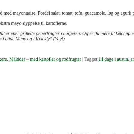
 med mayonnaise. Fordel salat, tomat, tofu, guacamole, løg og agurk p
ekstra mayo-dyppelse til kartoflerne.
hilier eller grillede peberfrugter i burgeren. Og er du mere til ketchup
s i både Meny og i Kvickly? (Yay!)
kere
,
Måltider – med kartofler og rodfrugter
|
Tagget
14 dage i austin
,
a