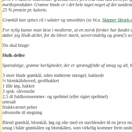
mælkeprodukter. Grønne blade er i det hele taget noget af det sundest
25 % protein pr. kalorie.
Grønkål kan spises rå i salater og smoothies (se bl.a.
Skipper Skræk-
For nylig kunne man læse i medierne, at en norsk forsker har fundet u
døber jeg Hulk-deller, for du bliver stærk, uovervindelig og grøn(!) s
Du skal bruge:
Hulk-deller
Spændstige, grønne herligheder, der er sprængfyldte af smag og alt, h
3 store blade grønkål, uden midterste stængel, hakkede
½ blomkålshoved, grofthakket
1 lille løg, hakket
3 spsk. olivenolie
2,5 dl fuldkornsemmer- og speltmel (eller sigtet speltmel)
urtesalt
friskkværnet peber
olivenolie til stegning
Blend grønkål, blomkål, løg og olie med en stavblender til en jævn ma
smag i både grønkålen og blomkålen, som virkelig kommer frem unde