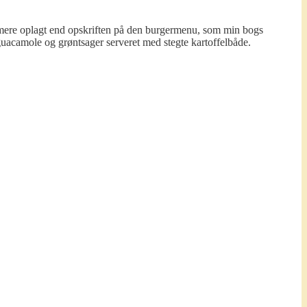
e mere oplagt end opskriften på den burgermenu, som min bogs
uacamole og grøntsager serveret med stegte kartoffelbåde.