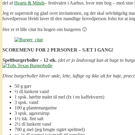
del af
Hearts & Minds
– festivalen i Aarhus, hvor min bog – med sine b
Jeg er superstolt og glad over invitationen, og det skal selvfølgeli
hovedperson Heidi laver til den mandlige hovedperson John for at imp
Her er et lille citat fra bogen om burgeren 🙂
SCOREMENU FOR 2 PERSONER – SÆT I GANG!
Speltburgerboller – 12 stk.
(det er jo åndssvagt kun at bage to burg
Disse burgerboller bliver søde, lette, luftige og ikke alt for høje, præ
50 g gær
½ dl lunkent vand
1 spsk. hørfrø malet til mel (fx i en kaffekværn)
3 spsk. vand
100 g plantemargarine
3 spsk. agavesirup
1½ tsk. fint salt
2½ dl lunkent vand
700 g mel (jeg brugte sigtet speltmel)
ca. ½ dl neutral sojamælk til pensling