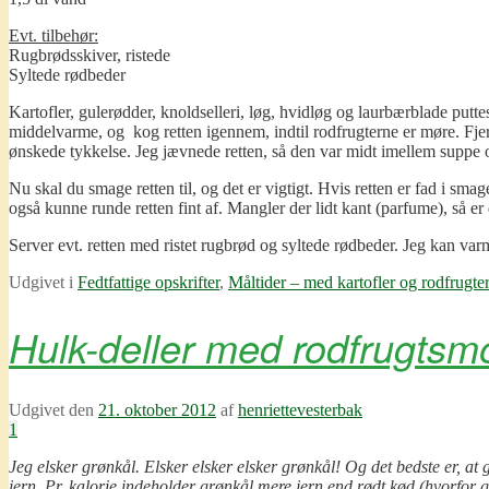
Evt. tilbehør:
Rugbrødsskiver, ristede
Syltede rødbeder
Kartofler, gulerødder, knoldselleri, løg, hvidløg og laurbærblade putt
middelvarme, og kog retten igennem, indtil rodfrugterne er møre. Fjer
ønskede tykkelse. Jeg jævnede retten, så den var midt imellem suppe 
Nu skal du smage retten til, og det er vigtigt. Hvis retten er fad i sma
også kunne runde retten fint af. Mangler der lidt kant (parfume), så er 
Server evt. retten med ristet rugbrød og syltede rødbeder. Jeg kan va
Udgivet i
Fedtfattige opskrifter
,
Måltider – med kartofler og rodfrugter
Hulk-deller med rodfrugtsm
Udgivet den
21. oktober 2012
af
henriettevesterbak
1
Jeg elsker grønkål. Elsker elsker elsker grønkål! Og det bedste er, a
jern. Pr. kalorie indeholder grønkål mere jern end rødt kød (hvorfor 