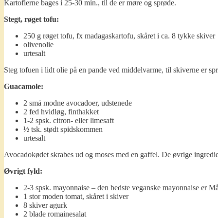
Kartoflerne bages i 25-30 min., til de er møre og sprøde.
Stegt, røget tofu:
250 g røget tofu, fx madagaskartofu, skåret i ca. 8 tykke skiver
olivenolie
urtesalt
Steg tofuen i lidt olie på en pande ved middelvarme, til skiverne er s
Guacamole:
2 små modne avocadoer, udstenede
2 fed hvidløg, finthakket
1-2 spsk. citron- eller limesaft
½ tsk. stødt spidskommen
urtesalt
Avocadokødet skrabes ud og moses med en gaffel. De øvrige ingrediense
Øvrigt fyld:
2-3 spsk. mayonnaise – den bedste veganske mayonnaise er M
1 stor moden tomat, skåret i skiver
8 skiver agurk
2 blade romainesalat