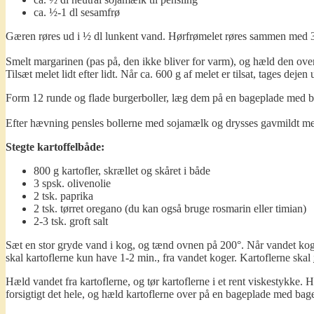
ca. ½-1 dl sesamfrø
Gæren røres ud i ½ dl lunkent vand. Hørfrømelet røres sammen med 3
Smelt margarinen (pas på, den ikke bliver for varm), og hæld den over
Tilsæt melet lidt efter lidt. Når ca. 600 g af melet er tilsat, tages de
Form 12 runde og flade burgerboller, læg dem på en bageplade med ba
Efter hævning pensles bollerne med sojamælk og drysses gavmildt me
Stegte kartoffelbåde:
800 g kartofler, skrællet og skåret i både
3 spsk. olivenolie
2 tsk. paprika
2 tsk. tørret oregano (du kan også bruge rosmarin eller timian)
2-3 tsk. groft salt
Sæt en stor gryde vand i kog, og tænd ovnen på 200°. Når vandet koger,
skal kartoflerne kun have 1-2 min., fra vandet koger. Kartoflerne skal
Hæld vandet fra kartoflerne, og tør kartoflerne i et rent viskestykke. H
forsigtigt det hele, og hæld kartoflerne over på en bageplade med bagep