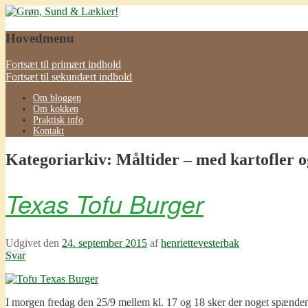
Grøn, Sund & Lækker!
Hovedmenu
Fortsæt til primært indhold
Fortsæt til sekundært indhold
Om bloggen
Om kokken
Praktisk info
Kontakt
Kategoriarkiv:
Måltider – med kartofler o
Texas Tofu Burger
Udgivet den
24. september 2015
af
henriettevesterbak
Svar
I morgen fredag den 25/9 mellem kl. 17 og 18 sker der noget spændende