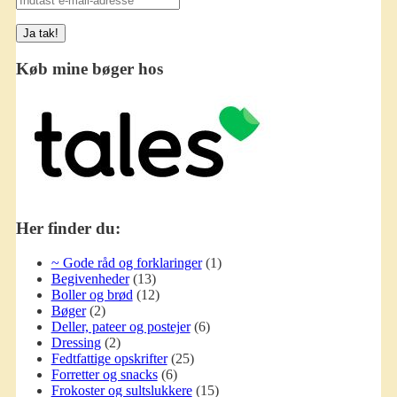
e-
mail-
adresse
Køb mine bøger hos
Her finder du:
~ Gode råd og forklaringer
(1)
Begivenheder
(13)
Boller og brød
(12)
Bøger
(2)
Deller, pateer og postejer
(6)
Dressing
(2)
Fedtfattige opskrifter
(25)
Forretter og snacks
(6)
Frokoster og sultslukkere
(15)