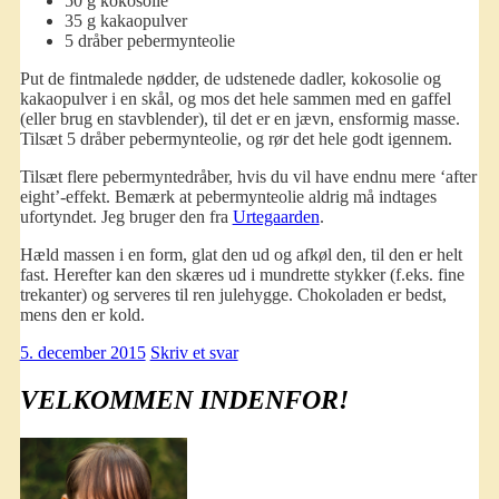
50 g kokosolie
35 g kakaopulver
5 dråber pebermynteolie
Put de fintmalede nødder, de udstenede dadler, kokosolie og
kakaopulver i en skål, og mos det hele sammen med en gaffel
(eller brug en stavblender), til det er en jævn, ensformig masse.
Tilsæt 5 dråber pebermynteolie, og rør det hele godt igennem.
Tilsæt flere pebermyntedråber, hvis du vil have endnu mere ‘after
eight’-effekt. Bemærk at pebermynteolie aldrig må indtages
ufortyndet. Jeg bruger den fra
Urtegaarden
.
Hæld massen i en form, glat den ud og afkøl den, til den er helt
fast. Herefter kan den skæres ud i mundrette stykker (f.eks. fine
trekanter) og serveres til ren julehygge. Chokoladen er bedst,
mens den er kold.
5. december 2015
Skriv et svar
VELKOMMEN INDENFOR!