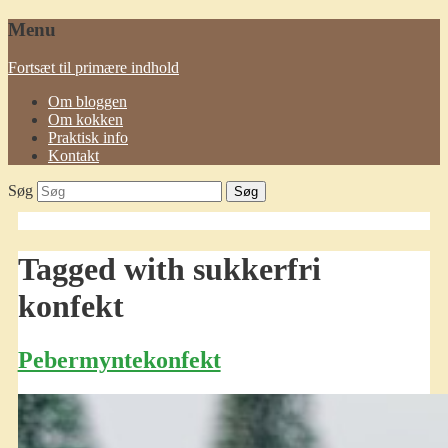
Menu
Fortsæt til primære indhold
Om bloggen
Om kokken
Praktisk info
Kontakt
Søg
Tagged with
sukkerfri
konfekt
Pebermyntekonfekt