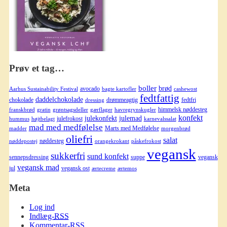
Prøv et tag…
boller
brød
avocado
Aarhus Sustainability Festival
bagte kartofler
cashewost
fedtfattig
daddelchokolade
chokolade
drømmeagtig
fedtfri
dressing
himmelsk nøddesteg
franskbrød
gratin
grøntsagsdeller
gærflager
havregrynskugler
konfekt
julekonfekt
julemad
julefrokost
hummus
højtbelagt
karnevalssalat
mad med medfølelse
Marts med Medfølelse
madder
morgenbrød
oliefri
salat
nøddesteg
nøddepostej
orangekrokant
påskefrokost
vegansk
sukkerfri
sund konfekt
sennepsdressing
suppe
vegansk
vegansk mad
jul
vegansk ost
ærtecreme
ærtemos
Meta
Log ind
Indlæg-
RSS
Kommentar-
RSS