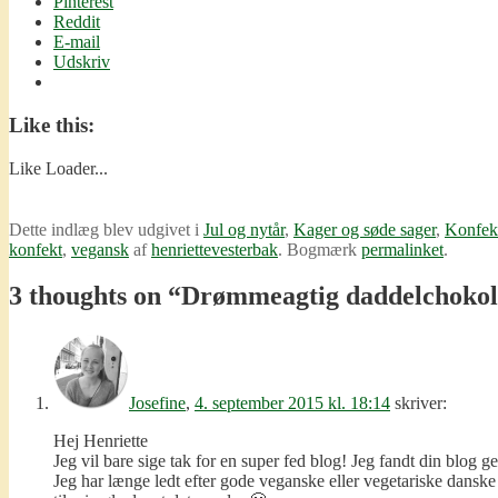
Pinterest
Reddit
E-mail
Udskriv
Like this:
Like
Loader...
Dette indlæg blev udgivet i
Jul og nytår
,
Kager og søde sager
,
Konfek
konfekt
,
vegansk
af
henriettevesterbak
. Bogmærk
permalinket
.
3 thoughts on “
Drømmeagtig daddelchokola
Josefine
,
4. september 2015 kl. 18:14
skriver:
Hej Henriette
Jeg vil bare sige tak for en super fed blog! Jeg fandt din blo
Jeg har længe ledt efter gode veganske eller vegetariske dans