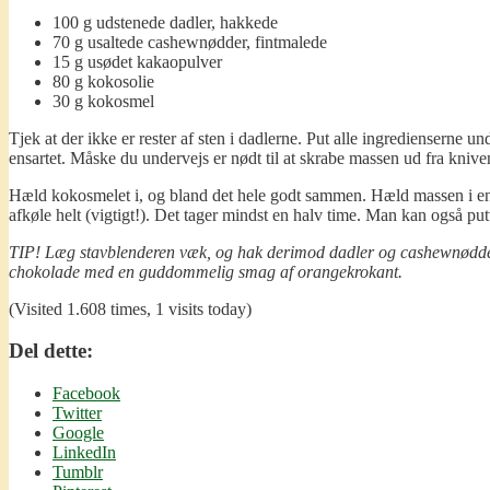
100 g udstenede dadler, hakkede
70 g usaltede cashewnødder, fintmalede
15 g usødet kakaopulver
80 g kokosolie
30 g kokosmel
Tjek at der ikke er rester af sten i dadlerne. Put alle ingredienserne
ensartet. Måske du undervejs er nødt til at skrabe massen ud fra kniven,
Hæld kokosmelet i, og bland det hele godt sammen. Hæld massen i en pla
afkøle helt (vigtigt!). Det tager mindst en halv time. Man kan også put
TIP! Læg stavblenderen væk, og hak derimod dadler og cashewnødder fin
chokolade med en guddommelig smag af orangekrokant.
(Visited 1.608 times, 1 visits today)
Del dette:
Facebook
Twitter
Google
LinkedIn
Tumblr