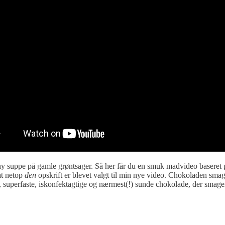
 ny suppe på gamle grøntsager. Så her får du en smuk madvideo baseret
at netop
den
opskrift er blevet valgt til min nye video. Chokoladen smag
ri, superfaste, iskonfektagtige og nærmest(!) sunde chokolade, der smag