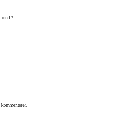
et med
*
g kommenterer.