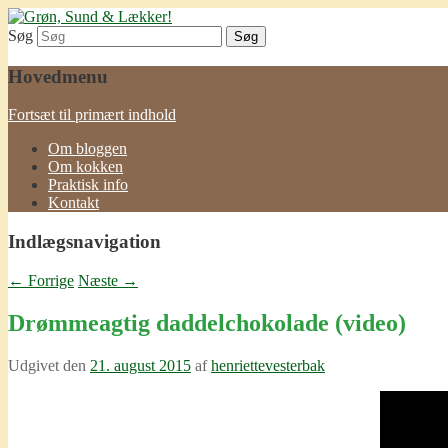
Søg
Grøn, Sund & Lækker!
Hovedmenu
Fortsæt til primært indhold
Om bloggen
Om kokken
Praktisk info
Kontakt
Indlægsnavigation
←
Forrige
Næste
→
Drømmeagtig daddelchokolade (video)
Udgivet den
21. august 2015
af
henriettevesterbak