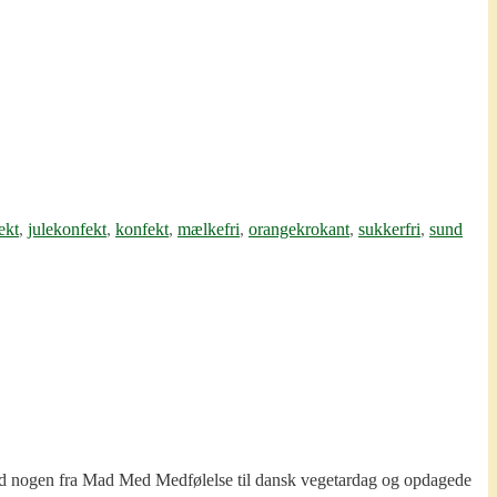
ekt
,
julekonfekt
,
konfekt
,
mælkefri
,
orangekrokant
,
sukkerfri
,
sund
 med nogen fra Mad Med Medfølelse til dansk vegetardag og opdagede