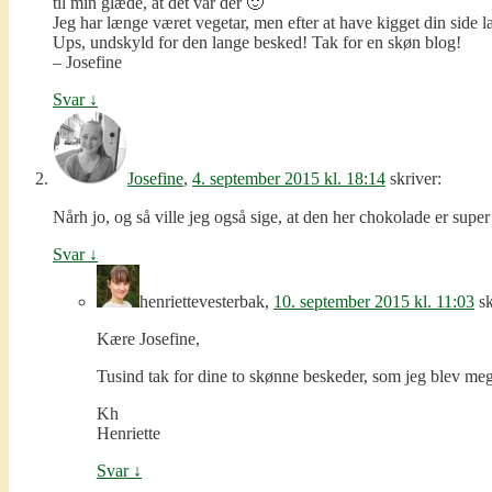
til min glæde, at det var der 🙂
Jeg har længe været vegetar, men efter at have kigget din side læ
Ups, undskyld for den lange besked! Tak for en skøn blog!
– Josefine
Svar
↓
Josefine
,
4. september 2015 kl. 18:14
skriver:
Nårh jo, og så ville jeg også sige, at den her chokolade er sup
Svar
↓
henriettevesterbak
,
10. september 2015 kl. 11:03
sk
Kære Josefine,
Tusind tak for dine to skønne beskeder, som jeg blev mege
Kh
Henriette
Svar
↓