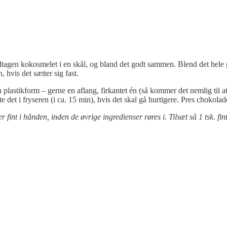
 undtagen kokosmelet i en skål, og bland det godt sammen. Blend det hel
 hvis det sætter sig fast.
stikform – gerne en aflang, firkantet én (så kommer det nemlig til at l
te det i fryseren (i ca. 15 min), hvis det skal gå hurtigere. Pres chokol
t i hånden, inden de øvrige ingredienser røres i. Tilsæt så 1 tsk. fin