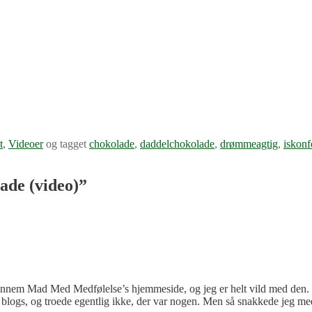
t
,
Videoer
og tagget
chokolade
,
daddelchokolade
,
drømmeagtig
,
iskonf
de (video)
”
g gennem Mad Med Medfølelse’s hjemmeside, og jeg er helt vild med den.
ke blogs, og troede egentlig ikke, der var nogen. Men så snakkede jeg