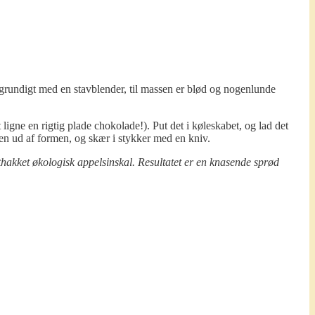
e grundigt med en stavblender, til massen er blød og nogenlunde
igne en rigtig plade chokolade!). Put det i køleskabet, og lad det
aden ud af formen, og skær i stykker med en kniv.
thakket økologisk appelsinskal. Resultatet er en knasende sprød