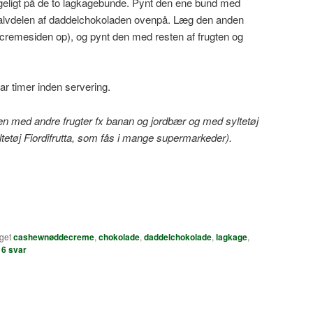
eligt på de to lagkagebunde. Pynt den ene bund med
 halvdelen af daddelchokoladen ovenpå. Læg den anden
cremesiden op), og pynt den med resten af frugten og
par timer inden servering.
en med andre frugter fx banan og jordbær og med syltetøj
yltetøj Fiordifrutta, som fås i mange supermarkeder).
get
cashewnøddecreme
,
chokolade
,
daddelchokolade
,
lagkage
,
|
6
svar