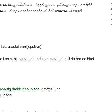
du bruge både som topping oven på kager og som fyld
, cremet og vanedannende, at du fremover vil se på
½ tsk. usødet vaniljepulver)
 i en skål, og blend med en stavblender, til du har en blød
eagtig daddelchokolade
, grofthakket
 i både