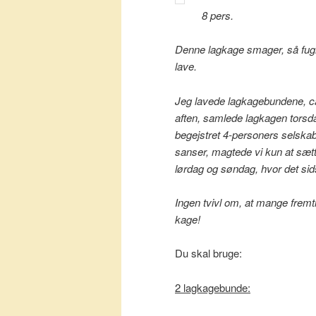
8 pers.
Denne lagkage smager, så fugle
lave.
Jeg lavede lagkagebundene, 
aften, samlede lagkagen torsd
begejstret 4-personers selska
sanser, magtede vi kun at sætte
lørdag og søndag, hvor det sids
Ingen tvivl om, at mange frem
kage!
Du skal bruge:
2 lagkagebunde: