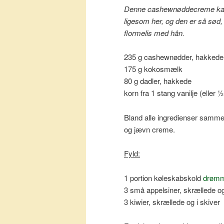
Denne cashewnøddecreme kan 
ligesom her, og den er så sød
flormelis med hån.
235 g cashewnødder, hakkede
175 g kokosmælk
80 g dadler, hakkede
korn fra 1 stang vanilje (eller 
Bland alle ingredienser sammen
og jævn creme.
Fyld:
1 portion køleskabskold
drømm
3 små appelsiner, skrællede og
3 kiwier, skrællede og i skiver