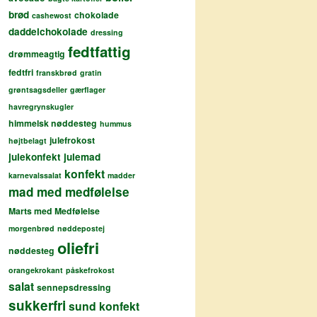
brød
chokolade
cashewost
daddelchokolade
dressing
fedtfattig
drømmeagtig
fedtfri
franskbrød
gratin
grøntsagsdeller
gærflager
havregrynskugler
himmelsk nøddesteg
hummus
julefrokost
højtbelagt
julekonfekt
julemad
konfekt
karnevalssalat
madder
mad med medfølelse
Marts med Medfølelse
morgenbrød
nøddepostej
oliefri
nøddesteg
orangekrokant
påskefrokost
salat
sennepsdressing
sukkerfri
sund konfekt