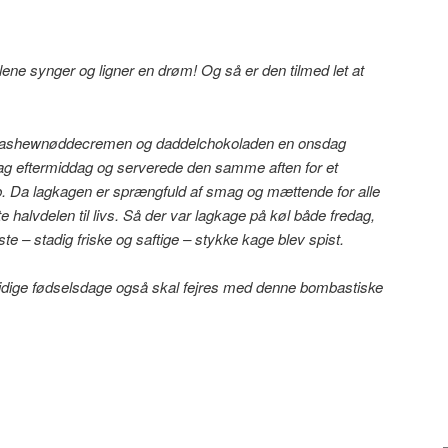
ne synger og ligner en drøm! Og så er den tilmed let at
cashewnøddecremen og daddelchokoladen en onsdag
ag eftermiddag og serverede den samme aften for et
b. Da lagkagen er sprængfuld af smag og mættende for alle
 halvdelen til livs. Så der var lagkage på køl både fredag,
te – stadig friske og saftige – stykke kage blev spist.
tidige fødselsdage også skal fejres med denne bombastiske