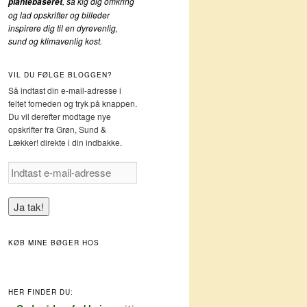
, så kig dig omkring
plantebaseret
og lad opskrifter og billeder
inspirere dig til en dyrevenlig,
sund og klimavenlig kost.
VIL DU FØLGE BLOGGEN?
Så indtast din e-mail-adresse i
feltet forneden og tryk på knappen.
Du vil derefter modtage nye
opskrifter fra Grøn, Sund &
Lækker! direkte i din indbakke.
I
n
d
t
a
s
KØB MINE BØGER HOS
t
e
-
m
HER FINDER DU:
a