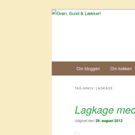
Grøn, Sund &
Hovedmenu
Om bloggen
Om kokken
Fortsæt
Fortsæt
til
til
TAG-ARKIV:
LAGKAGE
primært
sekundært
Lagkage med 
indhold
indhold
Udgivet den
29. august 2012