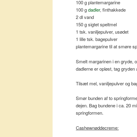
100 g plantemargarine
100 g
dadler
, finthakkede
2 dl vand
150 g sigtet speltmel
1 tsk. vaniljepulver, usødet
1 lille tsk. bagepulver
plantemargarine til at smøre s
Smelt margarinen i en gryde, og
dadlerne er opløst, tag gryden 
Tilsæt mel, vaniljepulver og ba
Smør bunden af to springforme
dejen. Bag bundene i ca. 20 min
springformen.
Cashewnøddecreme: