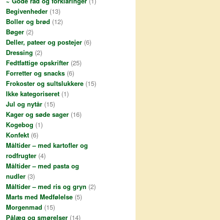
~ Gode råd og forklaringer
(1)
i
Begivenheder
(13)
l
Boller og brød
(12)
-
a
Bøger
(2)
d
Deller, pateer og postejer
(6)
r
Dressing
(2)
e
Fedtfattige opskrifter
(25)
s
Forretter og snacks
(6)
s
Frokoster og sultslukkere
(15)
e
Ikke kategoriseret
(1)
Jul og nytår
(15)
Kager og søde sager
(16)
Kogebog
(1)
Konfekt
(6)
Måltider – med kartofler og
rodfrugter
(4)
Måltider – med pasta og
nudler
(3)
Måltider – med ris og gryn
(2)
Marts med Medfølelse
(5)
Morgenmad
(15)
Pålæg og smørelser
(14)