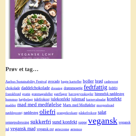
Prøv et tag…
boller
brød
avocado
Aarhus Sustainability Festival
bagte kartofler
cashewost
fedtfattig
daddelchokolade
chokolade
drømmeagtig
fedtfri
dressing
himmelsk nøddesteg
franskbrød
gratin
grøntsagsdeller
gærflager
havregrynskugler
konfekt
julekonfekt
julemad
julefrokost
hummus
højtbelagt
karnevalssalat
mad med medfølelse
Marts med Medfølelse
madder
morgenbrød
oliefri
salat
nøddesteg
nøddepostej
orangekrokant
påskefrokost
vegansk
sukkerfri
sund konfekt
sennepsdressing
suppe
vegansk
vegansk mad
jul
vegansk ost
ærtecreme
ærtemos