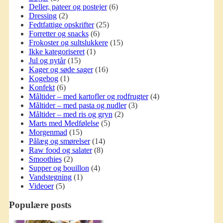
Deller, pateer og postejer
(6)
Dressing
(2)
Fedtfattige opskrifter
(25)
Forretter og snacks
(6)
Frokoster og sultslukkere
(15)
Ikke kategoriseret
(1)
Jul og nytår
(15)
Kager og søde sager
(16)
Kogebog
(1)
Konfekt
(6)
Måltider – med kartofler og rodfrugter
(4)
Måltider – med pasta og nudler
(3)
Måltider – med ris og gryn
(2)
Marts med Medfølelse
(5)
Morgenmad
(15)
Pålæg og smørelser
(14)
Raw food og salater
(8)
Smoothies
(2)
Supper og bouillon
(4)
Vandstegning
(1)
Videoer
(5)
Populære posts