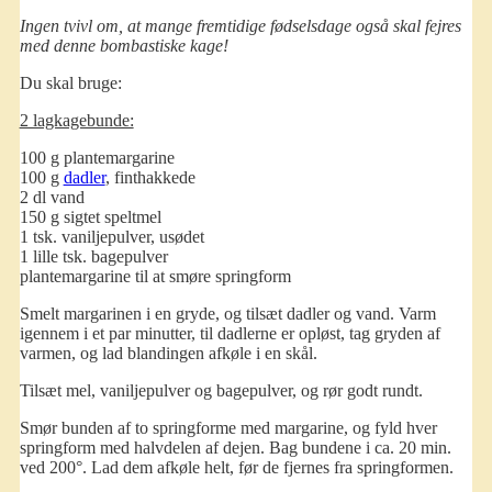
Ingen tvivl om, at mange fremtidige fødselsdage også skal fejres
med denne bombastiske kage!
Du skal bruge:
2 lagkagebunde:
100 g plantemargarine
100 g
dadler
, finthakkede
2 dl vand
150 g sigtet speltmel
1 tsk. vaniljepulver, usødet
1 lille tsk. bagepulver
plantemargarine til at smøre springform
Smelt margarinen i en gryde, og tilsæt dadler og vand. Varm
igennem i et par minutter, til dadlerne er opløst, tag gryden af
varmen, og lad blandingen afkøle i en skål.
Tilsæt mel, vaniljepulver og bagepulver, og rør godt rundt.
Smør bunden af to springforme med margarine, og fyld hver
springform med halvdelen af dejen. Bag bundene i ca. 20 min.
ved 200°. Lad dem afkøle helt, før de fjernes fra springformen.