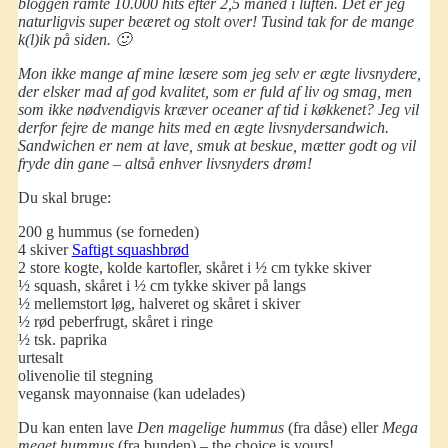
bloggen ramte 10.000 hits
efter 2,5 måned i luften
. Det er jeg
naturligvis super beæret og stolt over! Tusind tak for de mange
k(l)ik på siden. 🙂
Mon ikke mange af mine læsere som jeg selv er ægte livsnydere,
der elsker mad af god kvalitet, som er fuld af liv og smag, men
som ikke nødvendigvis kræver oceaner af tid i køkkenet? Jeg vil
derfor fejre de mange hits med en ægte livsnydersandwich.
Sandwichen er nem at lave, smuk at beskue, mætter godt og vil
fryde din gane – altså enhver livsnyders drøm!
Du skal bruge:
200 g hummus (se forneden)
4 skiver
Saftigt squashbrød
2 store kogte, kolde kartofler, skåret i ½ cm tykke skiver
½ squash, skåret i ½ cm tykke skiver på langs
½ mellemstort løg, halveret og skåret i skiver
½ rød peberfrugt, skåret i ringe
½ tsk. paprika
urtesalt
olivenolie til stegning
vegansk mayonnaise (kan udelades)
Du kan enten lave
Den magelige hummus
(fra dåse) eller
Mega
meget hummus
(fra bunden) – the choice is yours!