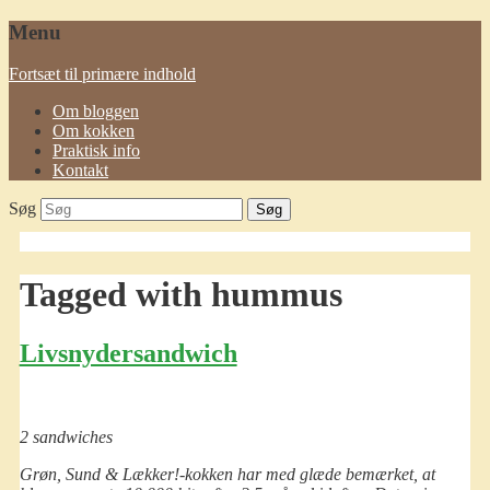
Menu
Fortsæt til primære indhold
Om bloggen
Om kokken
Praktisk info
Kontakt
Søg
Tagged with
hummus
Livsnydersandwich
2 sandwiches
Grøn, Sund & Lækker!-kokken har med glæde bemærket, at