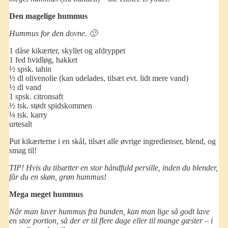
Den magelige hummus
Hummus for den dovne. 🙂
1 dåse kikærter, skyllet og afdryppet
1 fed hvidløg, hakket
½ spsk. tahin
½ dl olivenolie (kan udelades, tilsæt evt. lidt mere vand)
½ dl vand
1 spsk. citronsaft
½ tsk. stødt spidskommen
¼ tsk. karry
urtesalt
Put kikærterne i en skål, tilsæt alle øvrige ingredienser, blend, og
smag til!
TIP! Hvis du tilsætter en stor håndfuld persille, inden du blender,
får du en skøn, grøn hummus!
Mega meget hummus
Når man laver hummus fra bunden, kan man lige så godt lave
en stor portion, så der er til flere dage eller til mange gæster – i