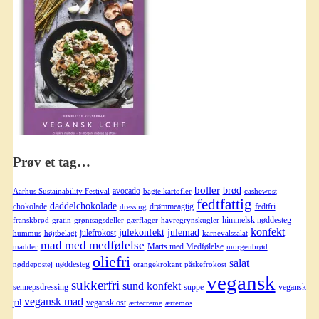
Prøv et tag…
boller
brød
avocado
Aarhus Sustainability Festival
bagte kartofler
cashewost
fedtfattig
daddelchokolade
chokolade
drømmeagtig
fedtfri
dressing
himmelsk nøddesteg
franskbrød
gratin
grøntsagsdeller
gærflager
havregrynskugler
konfekt
julekonfekt
julemad
julefrokost
hummus
højtbelagt
karnevalssalat
mad med medfølelse
Marts med Medfølelse
madder
morgenbrød
oliefri
salat
nøddesteg
nøddepostej
orangekrokant
påskefrokost
vegansk
sukkerfri
sund konfekt
sennepsdressing
suppe
vegansk
vegansk mad
jul
vegansk ost
ærtecreme
ærtemos