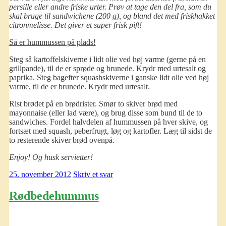
persille eller andre friske urter. Prøv at tage den del fra, som du
skal bruge til sandwichene (200 g), og bland det med friskhakket
citronmelisse. Det giver et super frisk pift!
Så er hummussen på plads!
Steg så kartoffelskiverne i lidt olie ved høj varme (gerne på en
grillpande), til de er sprøde og brunede. Krydr med urtesalt og
paprika. Steg bagefter squashskiverne i ganske lidt olie ved høj
varme, til de er brunede. Krydr med urtesalt.
Rist brødet på en brødrister. Smør to skiver brød med
mayonnaise (eller lad være), og brug disse som bund til de to
sandwiches. Fordel halvdelen af hummussen på hver skive, og
fortsæt med squash, peberfrugt, løg og kartofler. Læg til sidst de
to resterende skiver brød ovenpå.
Enjoy! Og husk servietter!
25. november 2012
Skriv et svar
Rødbedehummus