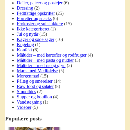
Deller, pateer og postejer
(6)
Dressing
(2)
Fedtfattige opskrifter
(25)
Forretter og snacks
(6)
Frokoster og sultslukkere
(15)
Ikke kategoriseret
(1)
Jul og nytår
(15)
Kager og søde sager
(16)
Kogebog
(1)
Konfekt
(6)
Måltider – med kartofler og rodfrugter
(4)
Måltider – med pasta og nudler
(3)
Måltider – med ris og gryn
(2)
Marts med Medfølelse
(5)
Morgenmad
(15)
Pålæg og smørelser
(14)
Raw food og salater
(8)
Smoothies
(2)
Supper og bouillon
(4)
Vandstegning
(1)
Videoer
(5)
Populære posts