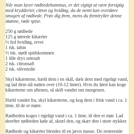
Når man laver rødbedehummus, er det vigtigt at være forsigtig
med krydderier, citron og hvidløg, da de nemt kan overdøve
smagen af rødbede. Prøv dig frem, mens du fremtryller denne
skønne, røde spise.
250 g rødbede
125 g tørrede kikærter
½ fed hvidløg, revet
1 tsk. tahin
½ tsk. stødt spidskommen
1 lille drys urtesalt
2 tsk. citronsaft
2 tsk. olivenolie
Skyl kikærterne, hæld dem i en skål, dæk dem med rigeligt vand,
og lad dem stå natten over (10-12 timer). Hvis du først kan koge
kikærterne om aftenen, så skift vandet om morgenen.
Hæld vandet fra, skyl kikærterne, og kog dem i frisk vand i ca. 1
time, til de er møre.
Rødbeden koges i rigeligt vand i ca. 1 time, til den er mør. Lad
derefter rødbeden køle af, skræl den, og skær den i store stykker.
Rødbede og kikærter blendes til en jævn masse. De resterende