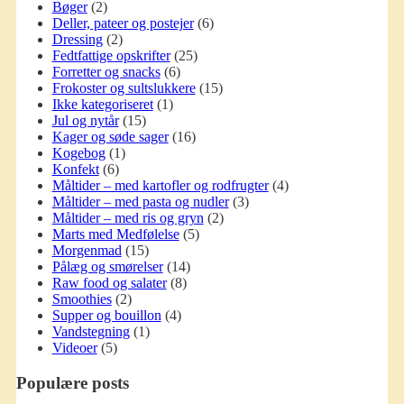
Bøger
(2)
Deller, pateer og postejer
(6)
Dressing
(2)
Fedtfattige opskrifter
(25)
Forretter og snacks
(6)
Frokoster og sultslukkere
(15)
Ikke kategoriseret
(1)
Jul og nytår
(15)
Kager og søde sager
(16)
Kogebog
(1)
Konfekt
(6)
Måltider – med kartofler og rodfrugter
(4)
Måltider – med pasta og nudler
(3)
Måltider – med ris og gryn
(2)
Marts med Medfølelse
(5)
Morgenmad
(15)
Pålæg og smørelser
(14)
Raw food og salater
(8)
Smoothies
(2)
Supper og bouillon
(4)
Vandstegning
(1)
Videoer
(5)
Populære posts