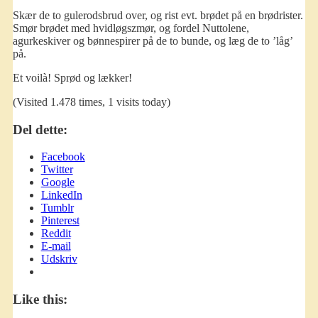
Skær de to gulerodsbrud over, og rist evt. brødet på en brødrister.
Smør brødet med hvidløgszmør, og fordel Nuttolene,
agurkeskiver og bønnespirer på de to bunde, og læg de to ’låg’
på.
Et voilà! Sprød og lækker!
(Visited 1.478 times, 1 visits today)
Del dette:
Facebook
Twitter
Google
LinkedIn
Tumblr
Pinterest
Reddit
E-mail
Udskriv
Like this: