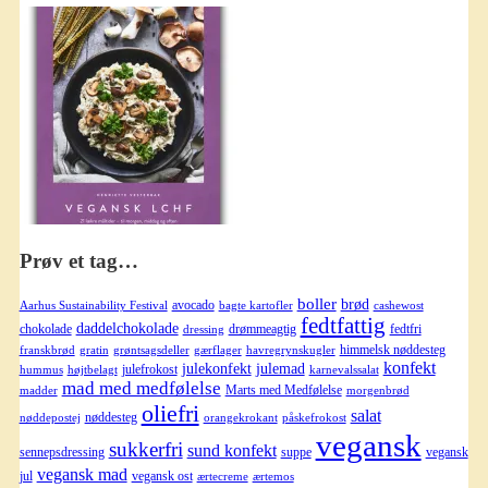
Prøv et tag…
boller
brød
avocado
Aarhus Sustainability Festival
bagte kartofler
cashewost
fedtfattig
daddelchokolade
chokolade
drømmeagtig
fedtfri
dressing
himmelsk nøddesteg
franskbrød
gratin
grøntsagsdeller
gærflager
havregrynskugler
konfekt
julekonfekt
julemad
julefrokost
hummus
højtbelagt
karnevalssalat
mad med medfølelse
Marts med Medfølelse
madder
morgenbrød
oliefri
salat
nøddesteg
nøddepostej
orangekrokant
påskefrokost
vegansk
sukkerfri
sund konfekt
sennepsdressing
suppe
vegansk
vegansk mad
jul
vegansk ost
ærtecreme
ærtemos