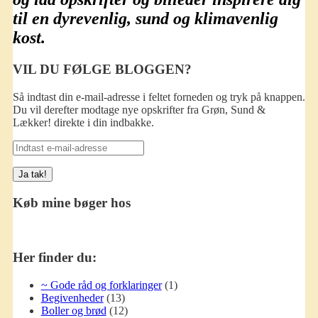
til en dyrevenlig, sund og klimavenlig
kost.
VIL DU FØLGE BLOGGEN?
Så indtast din e-mail-adresse i feltet forneden og tryk på knappen.
Du vil derefter modtage nye opskrifter fra Grøn, Sund &
Lækker! direkte i din indbakke.
Indtast
e-
mail-
adresse
Køb mine bøger hos
Her finder du:
~ Gode råd og forklaringer
(1)
Begivenheder
(13)
Boller og brød
(12)