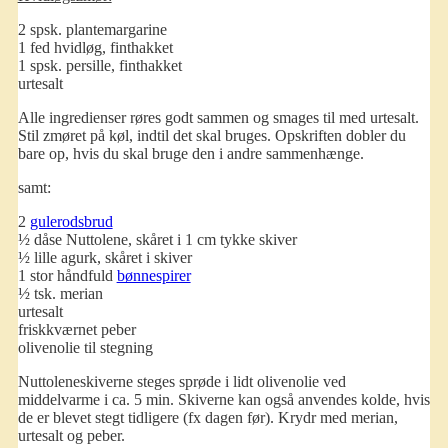
2 spsk. plantemargarine
1 fed hvidløg, finthakket
1 spsk. persille, finthakket
urtesalt
Alle ingredienser røres godt sammen og smages til med urtesalt.
Stil zmøret på køl, indtil det skal bruges. Opskriften dobler du
bare op, hvis du skal bruge den i andre sammenhænge.
samt:
2
gulerodsbrud
½ dåse Nuttolene, skåret i 1 cm tykke skiver
½ lille agurk, skåret i skiver
1 stor håndfuld
bønnespirer
½ tsk. merian
urtesalt
friskkværnet peber
olivenolie til stegning
Nuttoleneskiverne steges sprøde i lidt olivenolie ved
middelvarme i ca. 5 min. Skiverne kan også anvendes kolde, hvis
de er blevet stegt tidligere (fx dagen før). Krydr med merian,
urtesalt og peber.