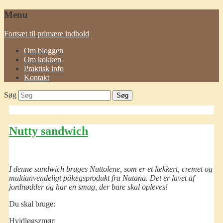
Menu
Fortsæt til primære indhold
Om bloggen
Om kokken
Praktisk info
Kontakt
Søg
Nutty sandwich
I denne sandwich bruges Nuttolene, som er et lækkert, cremet og
multianvendeligt pålægsprodukt fra Nutana. Det er lavet af
jordnødder og har en smag, der bare skal opleves!
Du skal bruge:
Hvidløgszmør: