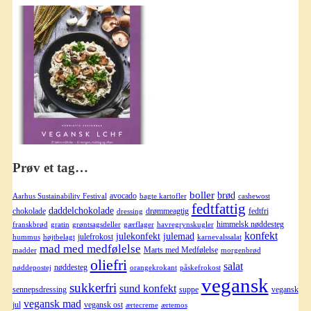
Prøv et tag…
boller
brød
avocado
Aarhus Sustainability Festival
bagte kartofler
cashewost
fedtfattig
daddelchokolade
chokolade
drømmeagtig
fedtfri
dressing
himmelsk nøddesteg
franskbrød
gratin
grøntsagsdeller
gærflager
havregrynskugler
konfekt
julekonfekt
julemad
julefrokost
hummus
højtbelagt
karnevalssalat
mad med medfølelse
Marts med Medfølelse
madder
morgenbrød
oliefri
salat
nøddesteg
nøddepostej
orangekrokant
påskefrokost
vegansk
sukkerfri
sund konfekt
sennepsdressing
suppe
vegansk
vegansk mad
jul
vegansk ost
ærtecreme
ærtemos