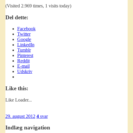
(Visited 2.969 times, 1 visits today)
Del dette:
Facebook
Twitter
Google
LinkedIn
Tumblr
Pinterest
Reddit
E-mail
Udskriv
Like this:
Like
Loader...
29. august 2012
4
svar
Indlæg navigation