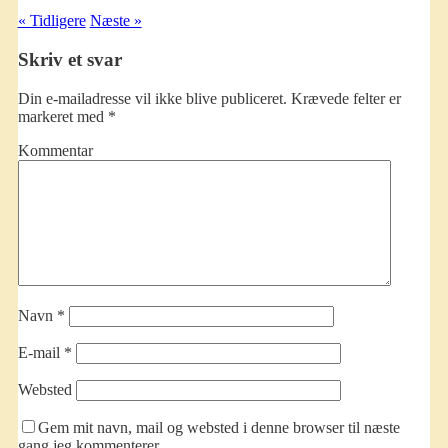
« Tidligere
Næste »
Skriv et svar
Din e-mailadresse vil ikke blive publiceret.
Krævede felter er
markeret med
*
Kommentar
Navn
*
E-mail
*
Websted
Gem mit navn, mail og websted i denne browser til næste
gang jeg kommenterer.