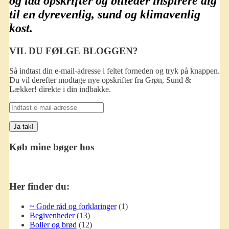
og lad opskrifter og billeder inspirere dig
til en dyrevenlig, sund og klimavenlig
kost.
VIL DU FØLGE BLOGGEN?
Så indtast din e-mail-adresse i feltet forneden og tryk på knappen.
Du vil derefter modtage nye opskrifter fra Grøn, Sund &
Lækker! direkte i din indbakke.
Indtast
e-
mail-
adresse
Køb mine bøger hos
Her finder du:
~ Gode råd og forklaringer
(1)
Begivenheder
(13)
Boller og brød
(12)