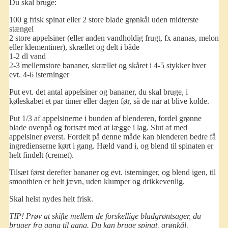
Du skal bruge:
100 g frisk spinat eller 2 store blade grønkål uden midterste
stængel
2 store appelsiner (eller anden vandholdig frugt, fx ananas, melon
eller klementiner), skrællet og delt i både
1-2 dl vand
2-3 mellemstore bananer, skrællet og skåret i 4-5 stykker hver
evt. 4-6 isterninger
Put evt. det antal appelsiner og bananer, du skal bruge, i
køleskabet et par timer eller dagen før, så de når at blive kolde.
Put 1/3 af appelsinerne i bunden af blenderen, fordel grønne
blade ovenpå og fortsæt med at lægge i lag. Slut af med
appelsiner øverst. Fordelt på denne måde kan blenderen bedre få
ingredienserne kørt i gang. Hæld vand i, og blend til spinaten er
helt findelt (cremet).
Tilsæt først derefter bananer og evt. isterninger, og blend igen, til
smoothien er helt jævn, uden klumper og drikkevenlig.
Skal helst nydes helt frisk.
TIP! Prøv at skifte mellem de forskellige bladgrøntsager, du
bruger fra gang til gang. Du kan bruge spinat, grønkål,