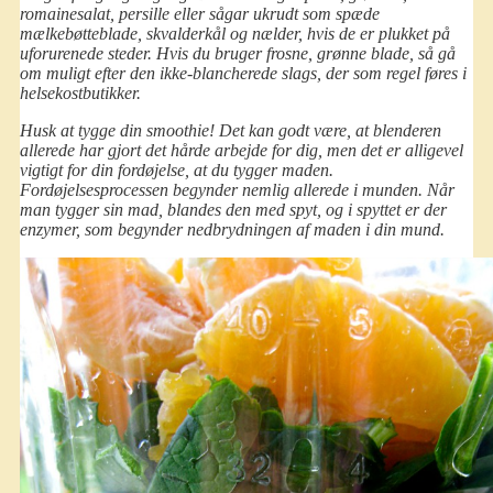
romainesalat, persille eller sågar ukrudt som spæde
mælkebøtteblade, skvalderkål og nælder, hvis de er plukket på
uforurenede steder. Hvis du bruger frosne, grønne blade, så gå
om muligt efter den ikke-blancherede slags, der som regel føres i
helsekostbutikker.
Husk at tygge din smoothie! Det kan godt være, at blenderen
allerede har gjort det hårde arbejde for dig, men det er alligevel
vigtigt for din fordøjelse, at du tygger maden.
Fordøjelsesprocessen begynder nemlig allerede i munden. Når
man tygger sin mad, blandes den med spyt, og i spyttet er der
enzymer, som begynder nedbrydningen af maden i din mund.