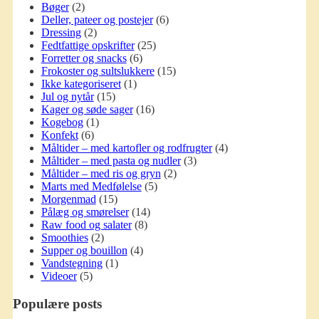
Bøger
(2)
Deller, pateer og postejer
(6)
Dressing
(2)
Fedtfattige opskrifter
(25)
Forretter og snacks
(6)
Frokoster og sultslukkere
(15)
Ikke kategoriseret
(1)
Jul og nytår
(15)
Kager og søde sager
(16)
Kogebog
(1)
Konfekt
(6)
Måltider – med kartofler og rodfrugter
(4)
Måltider – med pasta og nudler
(3)
Måltider – med ris og gryn
(2)
Marts med Medfølelse
(5)
Morgenmad
(15)
Pålæg og smørelser
(14)
Raw food og salater
(8)
Smoothies
(2)
Supper og bouillon
(4)
Vandstegning
(1)
Videoer
(5)
Populære posts