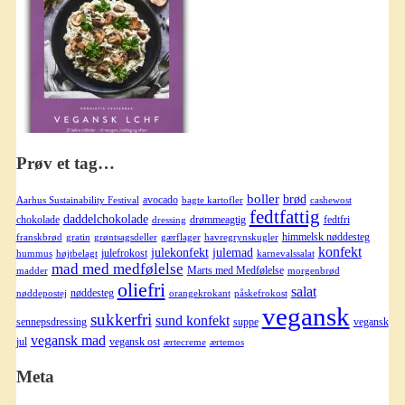
Prøv et tag…
boller
brød
avocado
Aarhus Sustainability Festival
bagte kartofler
cashewost
fedtfattig
daddelchokolade
chokolade
drømmeagtig
fedtfri
dressing
himmelsk nøddesteg
franskbrød
gratin
grøntsagsdeller
gærflager
havregrynskugler
konfekt
julekonfekt
julemad
julefrokost
hummus
højtbelagt
karnevalssalat
mad med medfølelse
Marts med Medfølelse
madder
morgenbrød
oliefri
salat
nøddesteg
nøddepostej
orangekrokant
påskefrokost
vegansk
sukkerfri
sund konfekt
sennepsdressing
suppe
vegansk
vegansk mad
jul
vegansk ost
ærtecreme
ærtemos
Meta