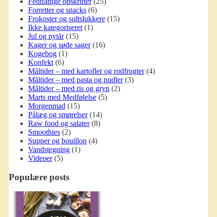
Fedtfattige opskrifter
(25)
Forretter og snacks
(6)
Frokoster og sultslukkere
(15)
Ikke kategoriseret
(1)
Jul og nytår
(15)
Kager og søde sager
(16)
Kogebog
(1)
Konfekt
(6)
Måltider – med kartofler og rodfrugter
(4)
Måltider – med pasta og nudler
(3)
Måltider – med ris og gryn
(2)
Marts med Medfølelse
(5)
Morgenmad
(15)
Pålæg og smørelser
(14)
Raw food og salater
(8)
Smoothies
(2)
Supper og bouillon
(4)
Vandstegning
(1)
Videoer
(5)
Populære posts