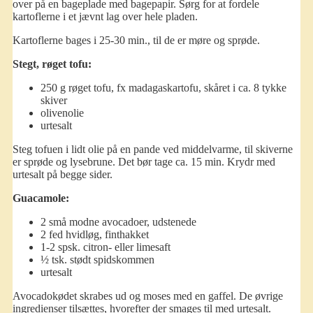
over på en bageplade med bagepapir. Sørg for at fordele
kartoflerne i et jævnt lag over hele pladen.
Kartoflerne bages i 25-30 min., til de er møre og sprøde.
Stegt, røget tofu:
250 g røget tofu, fx madagaskartofu, skåret i ca. 8 tykke
skiver
olivenolie
urtesalt
Steg tofuen i lidt olie på en pande ved middelvarme, til skiverne
er sprøde og lysebrune. Det bør tage ca. 15 min. Krydr med
urtesalt på begge sider.
Guacamole:
2 små modne avocadoer, udstenede
2 fed hvidløg, finthakket
1-2 spsk. citron- eller limesaft
½ tsk. stødt spidskommen
urtesalt
Avocadokødet skrabes ud og moses med en gaffel. De øvrige
ingredienser tilsættes, hvorefter der smages til med urtesalt.