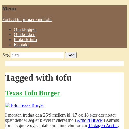
Menu
Fortsæt til primære indhold
Om bloggen
Om kokken
Praktisk info
Kontakt
Søg
Tagged with
tofu
Texas Tofu Burger
I morgen fredag den 25/9 mellem kl. 17 og 18 sker der noget
spændende! Jeg er blevet inviteret ind i
Arnold Busck
i Aarhus
for at signere og samtale om min debutroman
14 dage i Austin
.