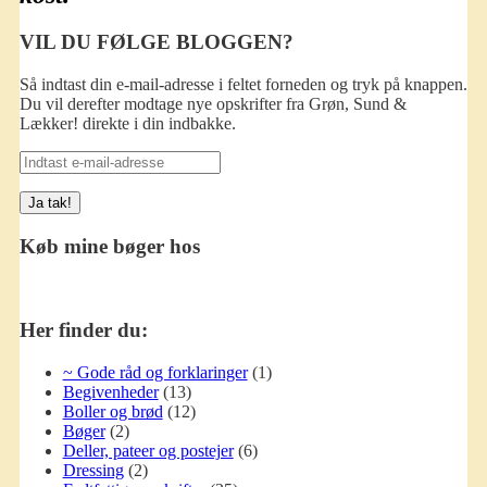
VIL DU FØLGE BLOGGEN?
Så indtast din e-mail-adresse i feltet forneden og tryk på knappen.
Du vil derefter modtage nye opskrifter fra Grøn, Sund &
Lækker! direkte i din indbakke.
Indtast
e-
mail-
adresse
Køb mine bøger hos
Her finder du:
~ Gode råd og forklaringer
(1)
Begivenheder
(13)
Boller og brød
(12)
Bøger
(2)
Deller, pateer og postejer
(6)
Dressing
(2)