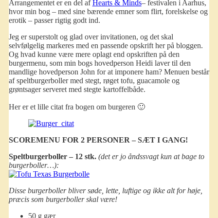
Arrangementet er en del af
Hearts & Minds
– festivalen i Aarhus,
hvor min bog – med sine bærende emner som flirt, forelskelse og
erotik – passer rigtig godt ind.
Jeg er superstolt og glad over invitationen, og det skal
selvfølgelig markeres med en passende opskrift her på bloggen.
Og hvad kunne være mere oplagt end opskriften på den
burgermenu, som min bogs hovedperson Heidi laver til den
mandlige hovedperson John for at imponere ham? Menuen består
af speltburgerboller med stegt, røget tofu, guacamole og
grøntsager serveret med stegte kartoffelbåde.
Her er et lille citat fra bogen om burgeren 🙂
SCOREMENU FOR 2 PERSONER – SÆT I GANG!
Speltburgerboller – 12 stk.
(det er jo åndssvagt kun at bage to
burgerboller…):
Disse burgerboller bliver søde, lette, luftige og ikke alt for høje,
præcis som burgerboller skal være!
50 g gær