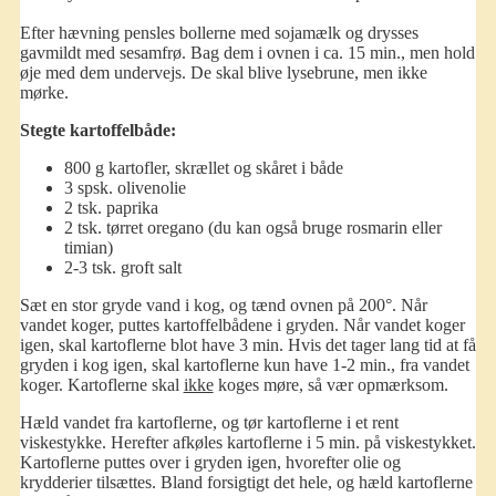
Efter hævning pensles bollerne med sojamælk og drysses
gavmildt med sesamfrø. Bag dem i ovnen i ca. 15 min., men hold
øje med dem undervejs. De skal blive lysebrune, men ikke
mørke.
Stegte kartoffelbåde:
800 g kartofler, skrællet og skåret i både
3 spsk. olivenolie
2 tsk. paprika
2 tsk. tørret oregano (du kan også bruge rosmarin eller
timian)
2-3 tsk. groft salt
Sæt en stor gryde vand i kog, og tænd ovnen på 200°. Når
vandet koger, puttes kartoffelbådene i gryden. Når vandet koger
igen, skal kartoflerne blot have 3 min. Hvis det tager lang tid at få
gryden i kog igen, skal kartoflerne kun have 1-2 min., fra vandet
koger. Kartoflerne skal
ikke
koges møre, så vær opmærksom.
Hæld vandet fra kartoflerne, og tør kartoflerne i et rent
viskestykke. Herefter afkøles kartoflerne i 5 min. på viskestykket.
Kartoflerne puttes over i gryden igen, hvorefter olie og
krydderier tilsættes. Bland forsigtigt det hele, og hæld kartoflerne