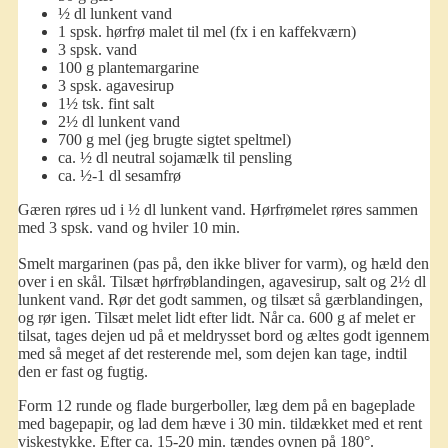
½ dl lunkent vand
1 spsk. hørfrø malet til mel (fx i en kaffekværn)
3 spsk. vand
100 g plantemargarine
3 spsk. agavesirup
1½ tsk. fint salt
2½ dl lunkent vand
700 g mel (jeg brugte sigtet speltmel)
ca. ½ dl neutral sojamælk til pensling
ca. ½-1 dl sesamfrø
Gæren røres ud i ½ dl lunkent vand. Hørfrømelet røres sammen
med 3 spsk. vand og hviler 10 min.
Smelt margarinen (pas på, den ikke bliver for varm), og hæld den
over i en skål. Tilsæt hørfrøblandingen, agavesirup, salt og 2½ dl
lunkent vand. Rør det godt sammen, og tilsæt så gærblandingen,
og rør igen. Tilsæt melet lidt efter lidt. Når ca. 600 g af melet er
tilsat, tages dejen ud på et meldrysset bord og æltes godt igennem
med så meget af det resterende mel, som dejen kan tage, indtil
den er fast og fugtig.
Form 12 runde og flade burgerboller, læg dem på en bageplade
med bagepapir, og lad dem hæve i 30 min. tildækket med et rent
viskestykke. Efter ca. 15-20 min. tændes ovnen på 180°.