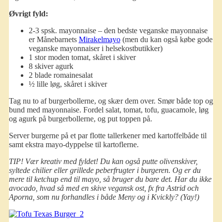
Øvrigt fyld:
2-3 spsk. mayonnaise – den bedste veganske mayonnaise
er Månebarnets
Mirakelmayo
(men du kan også købe gode
veganske mayonnaiser i helsekostbutikker)
1 stor moden tomat, skåret i skiver
8 skiver agurk
2 blade romainesalat
½ lille løg, skåret i skiver
Tag nu to af burgerbollerne, og skær dem over. Smør både top og
bund med mayonnaise. Fordel salat, tomat, tofu, guacamole, løg
og agurk på burgerbollerne, og put toppen på.
Server burgerne på et par flotte tallerkener med kartoffelbåde til
samt ekstra mayo-dyppelse til kartoflerne.
TIP! Vær kreativ med fyldet! Du kan også putte olivenskiver,
syltede chilier eller grillede peberfrugter i burgeren. Og er du
mere til ketchup end til mayo, så bruger du bare det. Har du ikke
avocado, hvad så med en skive vegansk ost, fx fra Astrid och
Aporna, som nu forhandles i både Meny og i Kvickly? (Yay!)