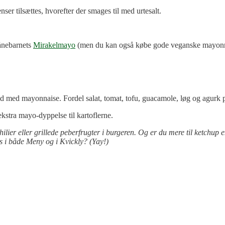
r tilsættes, hvorefter der smages til med urtesalt.
ånebarnets
Mirakelmayo
(men du kan også købe gode veganske mayonnai
 med mayonnaise. Fordel salat, tomat, tofu, guacamole, løg og agurk p
ekstra mayo-dyppelse til kartoflerne.
hilier eller grillede peberfrugter i burgeren. Og er du mere til ketchup
s i både Meny og i Kvickly? (Yay!)