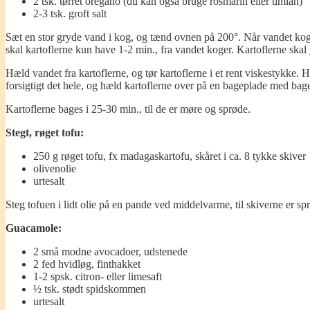
2 tsk. tørret oregano (du kan også bruge rosmarin eller timian)
2-3 tsk. groft salt
Sæt en stor gryde vand i kog, og tænd ovnen på 200°. Når vandet koger,
skal kartoflerne kun have 1-2 min., fra vandet koger. Kartoflerne skal
Hæld vandet fra kartoflerne, og tør kartoflerne i et rent viskestykke. H
forsigtigt det hele, og hæld kartoflerne over på en bageplade med bagep
Kartoflerne bages i 25-30 min., til de er møre og sprøde.
Stegt, røget tofu:
250 g røget tofu, fx madagaskartofu, skåret i ca. 8 tykke skiver
olivenolie
urtesalt
Steg tofuen i lidt olie på en pande ved middelvarme, til skiverne er s
Guacamole:
2 små modne avocadoer, udstenede
2 fed hvidløg, finthakket
1-2 spsk. citron- eller limesaft
½ tsk. stødt spidskommen
urtesalt