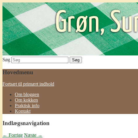
Grøn, Sund & Lækker!
Søg
Hovedmenu
Fortsæt til primært indhold
Om bloggen
Om kokken
Praktisk info
Kontakt
Indlægsnavigation
←
Forrige
Næste
→