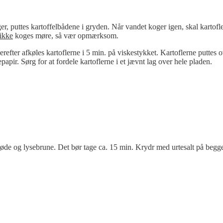
 puttes kartoffelbådene i gryden. Når vandet koger igen, skal kartofler
ikke
koges møre, så vær opmærksom.
erefter afkøles kartoflerne i 5 min. på viskestykket. Kartoflerne puttes o
apir. Sørg for at fordele kartoflerne i et jævnt lag over hele pladen.
prøde og lysebrune. Det bør tage ca. 15 min. Krydr med urtesalt på begge