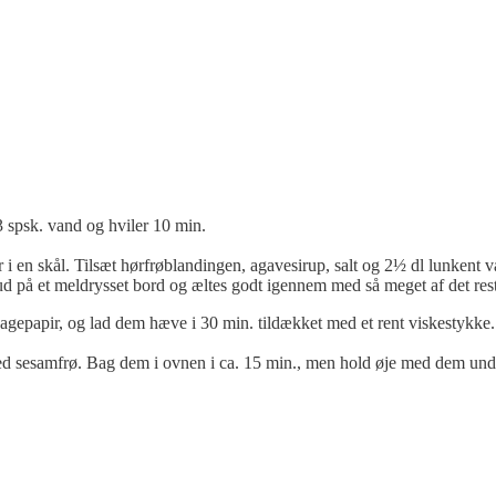
 spsk. vand og hviler 10 min.
 i en skål. Tilsæt hørfrøblandingen, agavesirup, salt og 2½ dl lunkent 
jen ud på et meldrysset bord og æltes godt igennem med så meget af det res
gepapir, og lad dem hæve i 30 min. tildækket med et rent viskestykke.
d sesamfrø. Bag dem i ovnen i ca. 15 min., men hold øje med dem unde