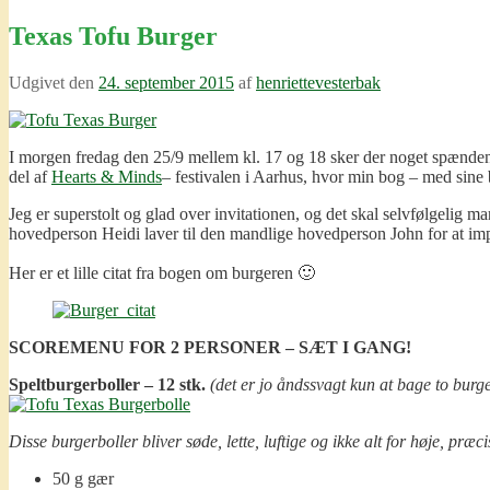
Texas Tofu Burger
Udgivet den
24. september 2015
af
henriettevesterbak
I morgen fredag den 25/9 mellem kl. 17 og 18 sker der noget spændende
del af
Hearts & Minds
– festivalen i Aarhus, hvor min bog – med sine b
Jeg er superstolt og glad over invitationen, og det skal selvfølgeli
hovedperson Heidi laver til den mandlige hovedperson John for at imp
Her er et lille citat fra bogen om burgeren 🙂
SCOREMENU FOR 2 PERSONER – SÆT I GANG!
Speltburgerboller – 12 stk.
(det er jo åndssvagt kun at bage to burg
Disse burgerboller bliver søde, lette, luftige og ikke alt for høje, præ
50 g gær