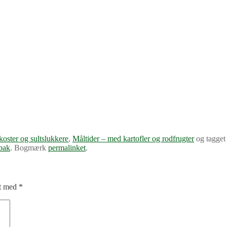
koster og sultslukkere
,
Måltider – med kartofler og rodfrugter
og tagge
rbak
. Bogmærk
permalinket
.
et med
*