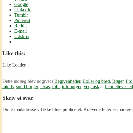
Google
LinkedIn
Tumblr
Pinterest
Reddit
E-mail
Udskriv
Like this:
Like
Loader...
Dette indlæg blev udgivet i
Begivenheder
,
Boller og brød
,
Bøger
,
Fro
minds
,
sund burger
,
texas
,
tofu
,
tofuburger
,
vegansk
af
henrietteveste
Skriv et svar
Din e-mailadresse vil ikke blive publiceret.
Krævede felter er marker