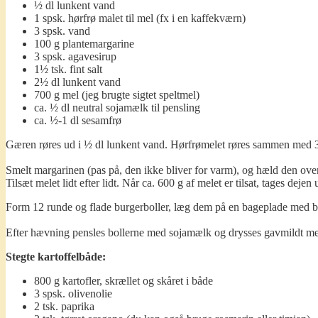
½ dl lunkent vand
1 spsk. hørfrø malet til mel (fx i en kaffekværn)
3 spsk. vand
100 g plantemargarine
3 spsk. agavesirup
1½ tsk. fint salt
2½ dl lunkent vand
700 g mel (jeg brugte sigtet speltmel)
ca. ½ dl neutral sojamælk til pensling
ca. ½-1 dl sesamfrø
Gæren røres ud i ½ dl lunkent vand. Hørfrømelet røres sammen med 3
Smelt margarinen (pas på, den ikke bliver for varm), og hæld den over
Tilsæt melet lidt efter lidt. Når ca. 600 g af melet er tilsat, tages de
Form 12 runde og flade burgerboller, læg dem på en bageplade med ba
Efter hævning pensles bollerne med sojamælk og drysses gavmildt me
Stegte kartoffelbåde:
800 g kartofler, skrællet og skåret i både
3 spsk. olivenolie
2 tsk. paprika