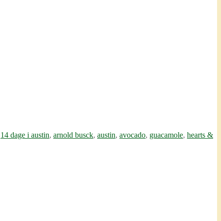
t
14 dage i austin
,
arnold busck
,
austin
,
avocado
,
guacamole
,
hearts &