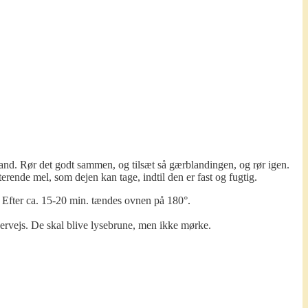
vand. Rør det godt sammen, og tilsæt så gærblandingen, og rør igen.
terende mel, som dejen kan tage, indtil den er fast og fugtig.
 Efter ca. 15-20 min. tændes ovnen på 180°.
rvejs. De skal blive lysebrune, men ikke mørke.