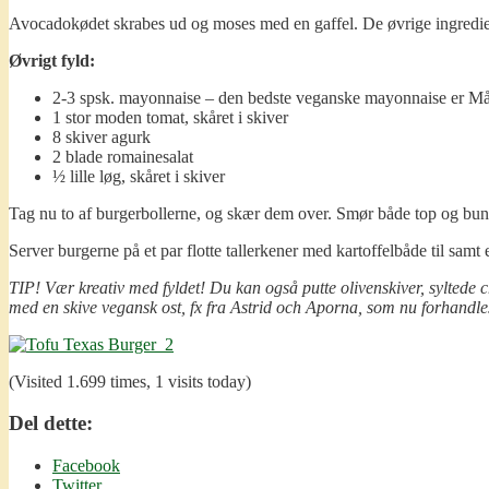
Avocadokødet skrabes ud og moses med en gaffel. De øvrige ingrediense
Øvrigt fyld:
2-3 spsk. mayonnaise – den bedste veganske mayonnaise er M
1 stor moden tomat, skåret i skiver
8 skiver agurk
2 blade romainesalat
½ lille løg, skåret i skiver
Tag nu to af burgerbollerne, og skær dem over. Smør både top og bund
Server burgerne på et par flotte tallerkener med kartoffelbåde til samt 
TIP! Vær kreativ med fyldet! Du kan også putte olivenskiver, syltede c
med en skive vegansk ost, fx fra Astrid och Aporna, som nu forhandle
(Visited 1.699 times, 1 visits today)
Del dette:
Facebook
Twitter