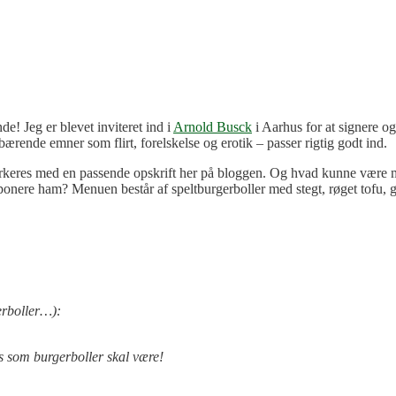
! Jeg er blevet inviteret ind i
Arnold Busck
i Aarhus for at signere 
ærende emner som flirt, forelskelse og erotik – passer rigtig godt ind.
g markeres med en passende opskrift her på bloggen. Og hvad kunne vær
onere ham? Menuen består af speltburgerboller med stegt, røget tofu, g
erboller…):
cis som burgerboller skal være!