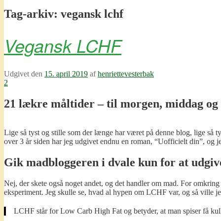
Tag-arkiv:
vegansk lchf
Vegansk LCHF
Udgivet den
15. april 2019
af
henriettevesterbak
2
21 lækre måltider – til morgen, middag og 
Lige så tyst og stille som der længe har været på denne blog, lige så t
over 3 år siden har jeg udgivet endnu en roman, “Uofficielt din”, og 
Gik madbloggeren i dvale kun for at udgi
Nej, der skete også noget andet, og det handler om mad. For omkring
eksperiment. Jeg skulle se, hvad al hypen om LCHF var, og så ville je
LCHF står for Low Carb High Fat og betyder, at man spiser få kul