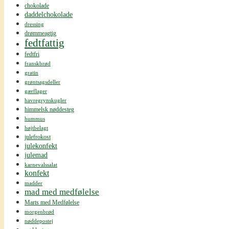
chokolade
daddelchokolade
dressing
drømmeagtig
fedtfattig
fedtfri
franskbrød
gratin
grøntsagsdeller
gærflager
havregrynskugler
himmelsk nøddesteg
hummus
højtbelagt
julefrokost
julekonfekt
julemad
karnevalssalat
konfekt
madder
mad med medfølelse
Marts med Medfølelse
morgenbrød
nøddepostej