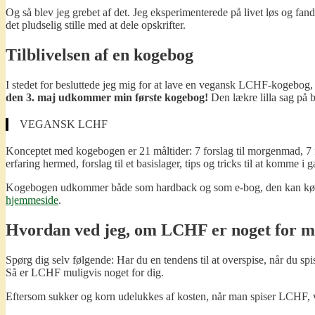
Og så blev jeg grebet af det. Jeg eksperimenterede på livet løs og fa
det pludselig stille med at dele opskrifter.
Tilblivelsen af en kogebog
I stedet for besluttede jeg mig for at lave en vegansk LCHF-kogebog, 
den 3. maj udkommer min første kogebog!
Den lækre lilla sag på b
VEGANSK LCHF
Konceptet med kogebogen er 21 måltider: 7 forslag til morgenmad, 7 fo
erfaring hermed, forslag til et basislager, tips og tricks til at komme 
Kogebogen udkommer både som hardback og som e-bog, den kan købes
hjemmeside
.
Hvordan ved jeg, om LCHF er noget for m
Spørg dig selv følgende: Har du en tendens til at overspise, når du s
Så er LCHF muligvis noget for dig.
Eftersom sukker og korn udelukkes af kosten, når man spiser LCHF, v