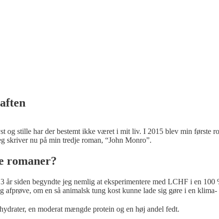
aften
yst og stille har der bestemt ikke været i mit liv. I 2015 blev min første
jeg skriver nu på min tredje roman, “John Monro”.
ve romaner?
 3 år siden begyndte jeg nemlig at eksperimentere med LCHF i en 100 %
g afprøve, om en så animalsk tung kost kunne lade sig gøre i en klima-
hydrater, en moderat mængde protein og en høj andel fedt.