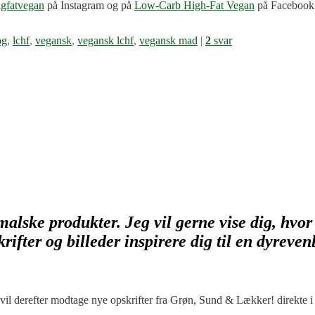
gfatvegan
på Instagram og på
Low-Carb High-Fat Vegan
på Facebook
og
,
lchf
,
vegansk
,
vegansk lchf
,
vegansk mad
|
2
svar
imalske produkter. Jeg vil gerne vise dig, hvor
rifter og billeder inspirere dig til en dyreven
u vil derefter modtage nye opskrifter fra Grøn, Sund & Lækker! direkte i