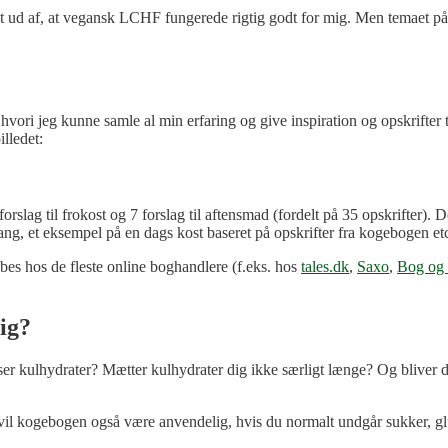
ndt ud af, at vegansk LCHF fungerede rigtig godt for mig. Men temaet på
hvori jeg kunne samle al min erfaring og give inspiration og opskrifte
illedet:
rslag til frokost og 7 forslag til aftensmad (fordelt på 35 opskrifter)
i gang, et eksempel på en dags kost baseret på opskrifter fra kogebogen et
 hos de fleste online boghandlere (f.eks. hos
tales.dk
,
Saxo
,
Bog og 
ig?
piser kulhydrater? Mætter kulhydrater dig ikke særligt længe? Og bliver
il kogebogen også være anvendelig, hvis du normalt undgår sukker, gl