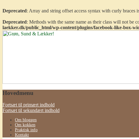
Deprecated
: Array and string offset access syntax with curly braces 
Deprecated
: Methods with the same name as their class will not be 
laekker.dk/public_html/wp-content/plugins/facebook-like-box-wi
Grøn, Sund & Lækker!
Hovedmenu
Fortsæt til primært indhold
Fortsæt til sekundært indhold
Om bloggen
Om kokken
Praktisk info
Kontakt