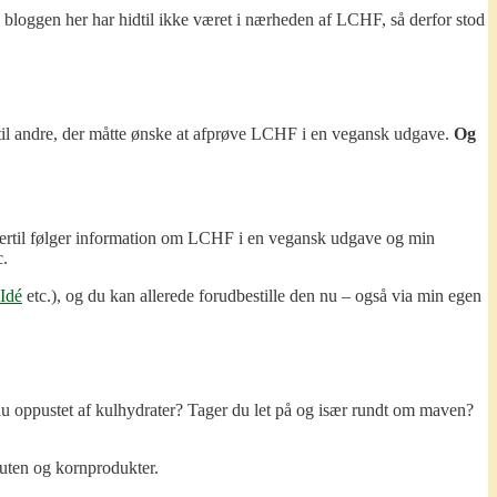
 bloggen her har hidtil ikke været i nærheden af LCHF, så derfor stod
r til andre, der måtte ønske at afprøve LCHF i en vegansk udgave.
Og
. Dertil følger information om LCHF i en vegansk udgave og min
c.
Idé
etc.), og du kan allerede forudbestille den nu – også via min egen
 du oppustet af kulhydrater? Tager du let på og især rundt om maven?
uten og kornprodukter.