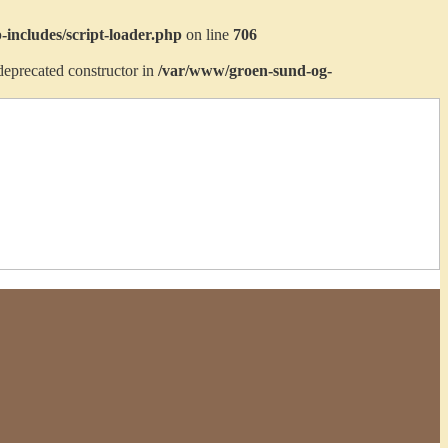
includes/script-loader.php
on line
706
deprecated constructor in
/var/www/groen-sund-og-