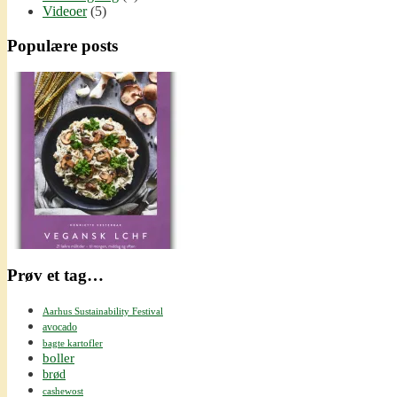
Videoer
(5)
Populære posts
Prøv et tag…
Aarhus Sustainability Festival
avocado
bagte kartofler
boller
brød
cashewost