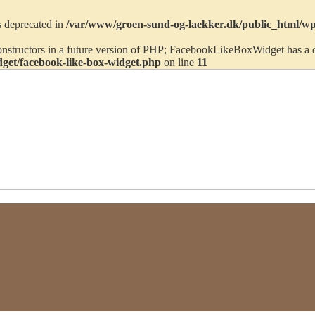
is deprecated in
/var/www/groen-sund-og-laekker.dk/public_html/wp-
constructors in a future version of PHP; FacebookLikeBoxWidget has a 
dget/facebook-like-box-widget.php
on line
11