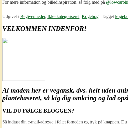
For mere information og billedinspiration, så følg med på
@lowcarbhi
Udgivet i
Begivenheder
,
Ikke kategoriseret
,
Kogebog
|
Tagget
kogeb
VELKOMMEN INDENFOR!
Al maden her er
vegansk
, dvs. helt uden an
plantebaseret
, så kig dig omkring og lad opsk
VIL DU FØLGE BLOGGEN?
Så indtast din e-mail-adresse i feltet forneden og tryk på knappen. D