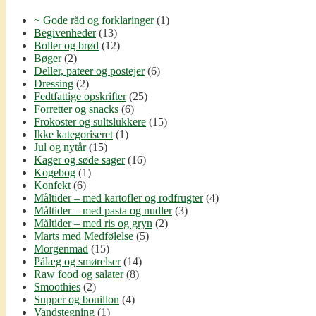
~ Gode råd og forklaringer
(1)
Begivenheder
(13)
Boller og brød
(12)
Bøger
(2)
Deller, pateer og postejer
(6)
Dressing
(2)
Fedtfattige opskrifter
(25)
Forretter og snacks
(6)
Frokoster og sultslukkere
(15)
Ikke kategoriseret
(1)
Jul og nytår
(15)
Kager og søde sager
(16)
Kogebog
(1)
Konfekt
(6)
Måltider – med kartofler og rodfrugter
(4)
Måltider – med pasta og nudler
(3)
Måltider – med ris og gryn
(2)
Marts med Medfølelse
(5)
Morgenmad
(15)
Pålæg og smørelser
(14)
Raw food og salater
(8)
Smoothies
(2)
Supper og bouillon
(4)
Vandstegning
(1)