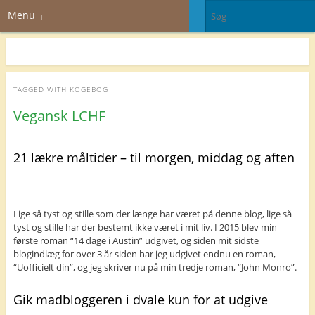
Menu
TAGGED WITH
KOGEBOG
Vegansk LCHF
21 lækre måltider – til morgen, middag og aften
Lige så tyst og stille som der længe har været på denne blog, lige så
tyst og stille har der bestemt ikke været i mit liv. I 2015 blev min
første roman “14 dage i Austin” udgivet, og siden mit sidste
blogindlæg for over 3 år siden har jeg udgivet endnu en roman,
“Uofficielt din”, og jeg skriver nu på min tredje roman, “John Monro”.
Gik madbloggeren i dvale kun for at udgive