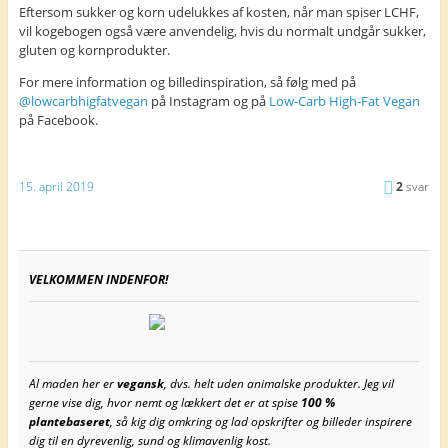
Eftersom sukker og korn udelukkes af kosten, når man spiser LCHF,
vil kogebogen også være anvendelig, hvis du normalt undgår sukker,
gluten og kornprodukter.
For mere information og billedinspiration, så følg med på
@lowcarbhigfatvegan
på Instagram og på
Low-Carb High-Fat Vegan
på Facebook.
15. april 2019
2
svar
VELKOMMEN INDENFOR!
Al maden her er
vegansk
, dvs. helt uden animalske produkter. Jeg vil
gerne vise dig, hvor nemt og lækkert det er at spise
100 %
plantebaseret
, så kig dig omkring og lad opskrifter og billeder inspirere
dig til en dyrevenlig, sund og klimavenlig kost.