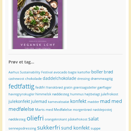
Prøv et tag…
boller
brød
avocado
Aarhus Sustainability Festival
bagte kartofler
daddelchokolade
chokolade
drømmeagtig
cashewost
dressing
fedtfattig
fedtfri
franskbrød
gratin
grøntsagsdeller
gærflager
himmelsk nøddesteg
julefrokost
havregrynskugler
hummus
højtbelagt
mad med
konfekt
julekonfekt
julemad
karnevalssalat
madder
medfølelse
Marts med Medfølelse
morgenbrød
nøddepostej
oliefri
salat
nøddesteg
orangekrokant
påskefrokost
sukkerfri
sund konfekt
sennepsdressing
suppe