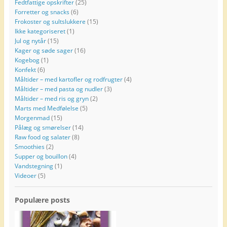
Fedtfattige opskrifter
(25)
e
Forretter og snacks
(6)
s
Frokoster og sultslukkere
(15)
s
Ikke kategoriseret
(1)
e
Jul og nytår
(15)
Kager og søde sager
(16)
Kogebog
(1)
Konfekt
(6)
Måltider – med kartofler og rodfrugter
(4)
Måltider – med pasta og nudler
(3)
Måltider – med ris og gryn
(2)
Marts med Medfølelse
(5)
Morgenmad
(15)
Pålæg og smørelser
(14)
Raw food og salater
(8)
Smoothies
(2)
Supper og bouillon
(4)
Vandstegning
(1)
Videoer
(5)
Populære posts