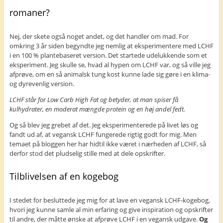
romaner?
Nej, der skete også noget andet, og det handler om mad. For
omkring 3 år siden begyndte jeg nemlig at eksperimentere med LCHF
i en 100 % plantebaseret version. Det startede udelukkende som et
eksperiment. Jeg skulle se, hvad al hypen om LCHF var, og så ville jeg
afprøve, om en så animalsk tung kost kunne lade sig gøre i en klima-
og dyrevenlig version.
LCHF står for Low Carb High Fat og betyder, at man spiser få
kulhydrater, en moderat mængde protein og en høj andel fedt.
Og så blev jeg grebet af det. Jeg eksperimenterede på livet løs og
fandt ud af, at vegansk LCHF fungerede rigtig godt for mig. Men
temaet på bloggen her har hidtil ikke været i nærheden af LCHF, så
derfor stod det pludselig stille med at dele opskrifter.
Tilblivelsen af en kogebog
I stedet for besluttede jeg mig for at lave en vegansk LCHF-kogebog,
hvori jeg kunne samle al min erfaring og give inspiration og opskrifter
til andre, der måtte ønske at afprøve LCHF i en vegansk udgave.
Og