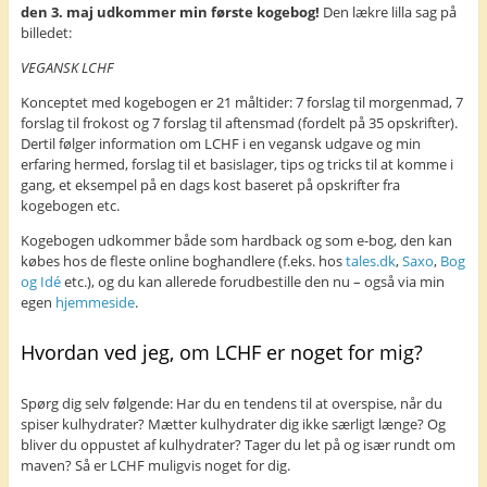
den 3. maj udkommer min første kogebog!
Den lækre lilla sag på
billedet:
VEGANSK LCHF
Konceptet med kogebogen er 21 måltider: 7 forslag til morgenmad, 7
forslag til frokost og 7 forslag til aftensmad (fordelt på 35 opskrifter).
Dertil følger information om LCHF i en vegansk udgave og min
erfaring hermed, forslag til et basislager, tips og tricks til at komme i
gang, et eksempel på en dags kost baseret på opskrifter fra
kogebogen etc.
Kogebogen udkommer både som hardback og som e-bog, den kan
købes hos de fleste online boghandlere (f.eks. hos
tales.dk
,
Saxo
,
Bog
og Idé
etc.), og du kan allerede forudbestille den nu – også via min
egen
hjemmeside
.
Hvordan ved jeg, om LCHF er noget for mig?
Spørg dig selv følgende: Har du en tendens til at overspise, når du
spiser kulhydrater? Mætter kulhydrater dig ikke særligt længe? Og
bliver du oppustet af kulhydrater? Tager du let på og især rundt om
maven? Så er LCHF muligvis noget for dig.