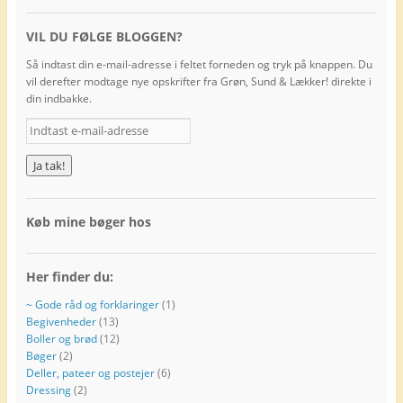
VIL DU FØLGE BLOGGEN?
Så indtast din e-mail-adresse i feltet forneden og tryk på knappen. Du
vil derefter modtage nye opskrifter fra Grøn, Sund & Lækker! direkte i
din indbakke.
I
n
d
t
a
s
Køb mine bøger hos
t
e
-
Her finder du:
m
a
~ Gode råd og forklaringer
(1)
i
Begivenheder
(13)
l
Boller og brød
(12)
-
Bøger
(2)
a
Deller, pateer og postejer
(6)
d
Dressing
(2)
r