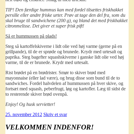
TIP! Den færdige hummus kan med fordel tilsættes friskhakket
persille eller andre friske urter. Prøv at tage den del fra, som du
skal bruge til sandwichene (200 g), og bland det med friskhakket
citronmelisse. Det giver et super frisk pift!
Så er hummussen på plads!
Steg så kartoffelskiverne i lidt olie ved høj varme (gerne på en
grillpande), til de er sprøde og brunede. Krydr med urtesalt og
paprika. Steg bagefter squashskiverne i ganske lidt olie ved høj
varme, til de er brunede. Krydr med urtesalt.
Rist brødet på en brødrister. Smør to skiver brød med
mayonnaise (eller lad være), og brug disse som bund til de to
sandwiches. Fordel halvdelen af hummussen på hver skive, og
fortsæt med squash, peberfrugt, løg og kartofler. Læg til sidst de
to resterende skiver brød ovenpå.
Enjoy! Og husk servietter!
25. november 2012
Skriv et svar
VELKOMMEN INDENFOR!