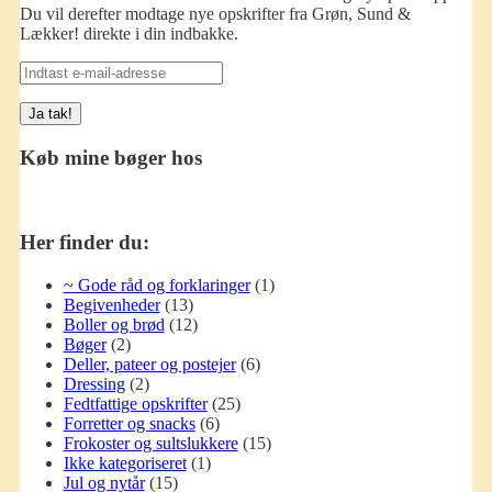
Du vil derefter modtage nye opskrifter fra Grøn, Sund &
Lækker! direkte i din indbakke.
Indtast
e-
mail-
adresse
Køb mine bøger hos
Her finder du:
~ Gode råd og forklaringer
(1)
Begivenheder
(13)
Boller og brød
(12)
Bøger
(2)
Deller, pateer og postejer
(6)
Dressing
(2)
Fedtfattige opskrifter
(25)
Forretter og snacks
(6)
Frokoster og sultslukkere
(15)
Ikke kategoriseret
(1)
Jul og nytår
(15)