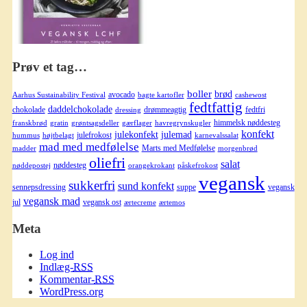
Prøv et tag…
boller
brød
avocado
Aarhus Sustainability Festival
bagte kartofler
cashewost
fedtfattig
daddelchokolade
chokolade
drømmeagtig
fedtfri
dressing
himmelsk nøddesteg
franskbrød
gratin
grøntsagsdeller
gærflager
havregrynskugler
konfekt
julekonfekt
julemad
julefrokost
hummus
højtbelagt
karnevalssalat
mad med medfølelse
Marts med Medfølelse
madder
morgenbrød
oliefri
salat
nøddesteg
nøddepostej
orangekrokant
påskefrokost
vegansk
sukkerfri
sund konfekt
sennepsdressing
suppe
vegansk
vegansk mad
jul
vegansk ost
ærtecreme
ærtemos
Meta
Log ind
Indlæg-
RSS
Kommentar-
RSS
WordPress.org