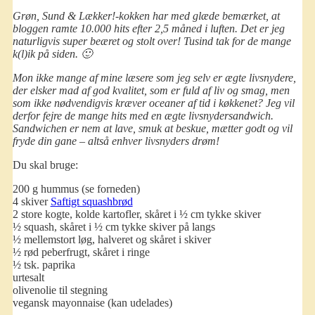
Grøn, Sund & Lækker!-kokken har med glæde bemærket, at
bloggen ramte 10.000 hits
efter 2,5 måned i luften
. Det er jeg
naturligvis super beæret og stolt over! Tusind tak for de mange
k(l)ik på siden. 🙂
Mon ikke mange af mine læsere som jeg selv er ægte livsnydere,
der elsker mad af god kvalitet, som er fuld af liv og smag, men
som ikke nødvendigvis kræver oceaner af tid i køkkenet? Jeg vil
derfor fejre de mange hits med en ægte livsnydersandwich.
Sandwichen er nem at lave, smuk at beskue, mætter godt og vil
fryde din gane – altså enhver livsnyders drøm!
Du skal bruge:
200 g hummus (se forneden)
4 skiver
Saftigt squashbrød
2 store kogte, kolde kartofler, skåret i ½ cm tykke skiver
½ squash, skåret i ½ cm tykke skiver på langs
½ mellemstort løg, halveret og skåret i skiver
½ rød peberfrugt, skåret i ringe
½ tsk. paprika
urtesalt
olivenolie til stegning
vegansk mayonnaise (kan udelades)