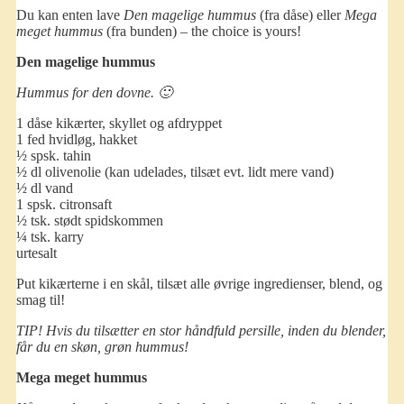
Du kan enten lave
Den magelige hummus
(fra dåse) eller
Mega
meget hummus
(fra bunden) – the choice is yours!
Den magelige hummus
Hummus for den dovne. 🙂
1 dåse kikærter, skyllet og afdryppet
1 fed hvidløg, hakket
½ spsk. tahin
½ dl olivenolie (kan udelades, tilsæt evt. lidt mere vand)
½ dl vand
1 spsk. citronsaft
½ tsk. stødt spidskommen
¼ tsk. karry
urtesalt
Put kikærterne i en skål, tilsæt alle øvrige ingredienser, blend, og
smag til!
TIP! Hvis du tilsætter en stor håndfuld persille, inden du blender,
får du en skøn, grøn hummus!
Mega meget hummus