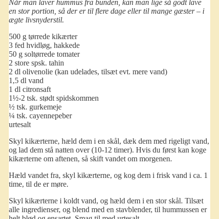
Når man laver hummus fra bunden, kan man lige så godt lave
en stor portion, så der er til flere dage eller til mange gæster – i
ægte livsnyderstil.
500 g tørrede kikærter
3 fed hvidløg, hakkede
50 g soltørrede tomater
2 store spsk. tahin
2 dl olivenolie (kan udelades, tilsæt evt. mere vand)
1,5 dl vand
1 dl citronsaft
1½-2 tsk. stødt spidskommen
½ tsk. gurkemeje
¼ tsk. cayennepeber
urtesalt
Skyl kikærterne, hæld dem i en skål, dæk dem med rigeligt vand,
og lad dem stå natten over (10-12 timer). Hvis du først kan koge
kikærterne om aftenen, så skift vandet om morgenen.
Hæld vandet fra, skyl kikærterne, og kog dem i frisk vand i ca. 1
time, til de er møre.
Skyl kikærterne i koldt vand, og hæld dem i en stor skål. Tilsæt
alle ingredienser, og blend med en stavblender, til hummussen er
helt blød og ensartet. Smag til med urtesalt.