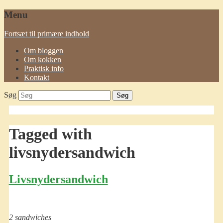
Menu
Fortsæt til primære indhold
Om bloggen
Om kokken
Praktisk info
Kontakt
Søg
Tagged with
livsnydersandwich
Livsnydersandwich
2 sandwiches