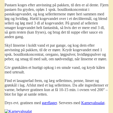
Pastaen koges efter anvisning på pakken, til den er al dente. Fjern
pastaen fra gryden, opløs 1 spsk. bouillonkoncentrat i
pastakogevandet, og kog selleriternene møre heri sammen med
løg og hvidløg. Hæld kogevandet over i et decilitermål, og blend
selleri og løg med 3 dl af kogevandet. På grund af sellerien
smager kogevandet helt fantastisk, så hvis der er mere end 3 dl,
så gem resten (kan fryses), og brug det til suppe eller sauce en
anden gang.
Skyl linserne i koldt vand et par gange, og kog dem efter
anvisning på pakken, til de er møre. Krydr kogevandet med 1
spsk. bouillonkoncentrat, oregano, løgpulver, hvidløgspulver og
peber, og smag til med salt, om nødvendigt, når linserne er møre.
Giv grønkålen et hurtigt opkog i en smule vand, og krydr kålen
med urtesalt.
Find et lasagnefad frem, og læg sellerimos, penne, linser og
grønkål i lag. Afslut med et lag sellerimos. Da alle ingredienser er
varme, behøver gratinen kun at få 10-15 min. i ovnen ved 200° –
blot for lige at samle retten.
Drys evt. gratinen med
gærflager
. Serveres med
Karnevalssalat
.