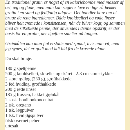
En traditionel gratin er noget af en kaloriebombe med masser af
ost, æg og fløde, men man kan sagtens lave en lige så lækker
gratin i en sund og fedtfattig udgave. Det handler bare om at
bruge de rette ingredienser. Både knoldselleri og
røde linser
bliver helt cremede i konsistensen, når de bliver kogt, og sammen
med de silkebløde penne, der anvendes i denne opskrift, er der
basis for en gratin, der ligefrem smelter på tungen.
Grønkålen kan man fint erstatte med spinat, hvis man vil, men
jeg synes, det er godt med lidt bid fra de krusede blade.
Du skal bruge:
180 g speltpenne
500 g knoldselleri, skrællet og skåret i 2-3 cm store stykker
2 store rødløg (230 g), grofthakkede
3 fed hvidløg, grofthakkede
200 g røde linser
185 g frossen, hakket grønkål
2 spsk. bouillonkoncentrat
2 tsk. oregano
1 tsk. løgpulver
1 tsk. hvidløgspulver
friskkværnet peber
urtesalt