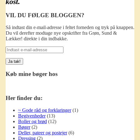
kost.
VIL DU FØLGE BLOGGEN?
Så indtast din e-mail-adresse i feltet forneden og tryk på knappen.
Du vil derefter modtage nye opskrifter fra Grøn, Sund &
Lækker! direkte i din indbakke.
Indtast
e-
mail-
adresse
Køb mine bøger hos
Her finder du:
~ Gode råd og forklaringer
(1)
Begivenheder
(13)
Boller og brød
(12)
Bøger
(2)
Deller, pateer og postejer
(6)
Dressing
(2)