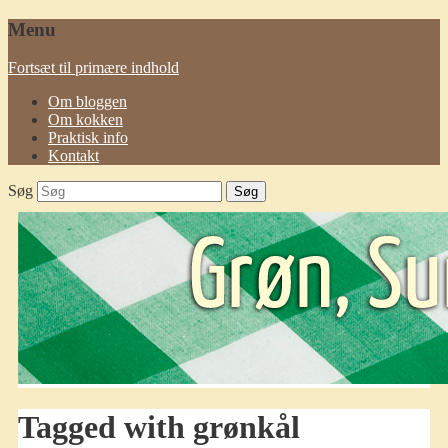
Menu
Fortsæt til primære indhold
Om bloggen
Om kokken
Praktisk info
Kontakt
Søg
Tagged with
grønkål