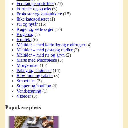
Fedtfattige opskrifter
(25)
Forretter og snacks
(6)
Frokoster og sultslukkere
(15)
Ikke kategoriseret
(1)
Jul og nytår
(15)
Kager og søde sager
(16)
Kogebog
(1)
Konfekt
(6)
Måltider – med kartofler og rodfrugter
(4)
Måltider – med pasta og nudler
(3)
Måltider – med ris og gryn
(2)
Marts med Medfølelse
(5)
Morgenmad
(15)
Pålæg og smørelser
(14)
Raw food og salater
(8)
Smoothies
(2)
Supper og bouillon
(4)
Vandstegning
(1)
Videoer
(5)
Populære posts