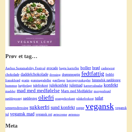
Prøv et tag…
boller
brød
avocado
Aarhus Sustainability Festival
bagte kartofler
cashewost
fedtfattig
daddelchokolade
chokolade
drømmeagtig
fedtfri
dressing
himmelsk nøddesteg
franskbrød
gratin
grøntsagsdeller
gærflager
havregrynskugler
konfekt
julekonfekt
julemad
julefrokost
hummus
højtbelagt
karnevalssalat
mad med medfølelse
Marts med Medfølelse
madder
morgenbrød
oliefri
salat
nøddesteg
nøddepostej
orangekrokant
påskefrokost
vegansk
sukkerfri
sund konfekt
sennepsdressing
suppe
vegansk
vegansk mad
jul
vegansk ost
ærtecreme
ærtemos
Meta