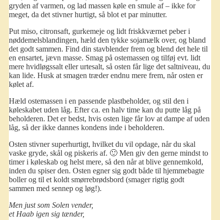
gryden af varmen, og lad massen køle en smule af – ikke for
meget, da det stivner hurtigt, så blot et par minutter.
Put miso, citronsaft, gurkemeje og lidt friskkværnet peber i
nøddemelsblandingen, hæld den tykke sojamælk over, og bland
det godt sammen. Find din stavblender frem og blend det hele til
en ensartet, jævn masse. Smag på ostemassen og tilføj evt. lidt
mere hvidløgssalt eller urtesalt, så osten får lige det saltniveau, du
kan lide. Husk at smagen træder endnu mere frem, når osten er
kølet af.
Hæld ostemassen i en passende plastbeholder, og stil den i
køleskabet uden låg. Efter ca. en halv time kan du putte låg på
beholderen. Det er bedst, hvis osten lige får lov at dampe af uden
låg, så der ikke dannes kondens inde i beholderen.
Osten stivner superhurtigt, hvilket du vil opdage, når du skal
vaske gryde, skål og piskeris af. 🙂 Men giv den gerne mindst to
timer i køleskab og helst mere, så den når at blive gennemkold,
inden du spiser den. Osten egner sig godt både til hjemmebagte
boller og til et koldt smørrebrødsbord (smager rigtig godt
sammen med sennep og løg!).
Men just som Solen vender,
et Haab igen sig tænder,