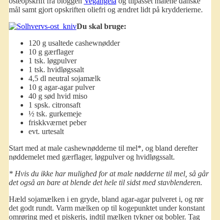
osteopskrift fra bloggen
Vegangela
og tilpasset målene danske
mål samt gjort opskriften oliefri og ændret lidt på krydderierne.
Du skal bruge:
120 g usaltede cashewnødder
10 g gærflager
1 tsk. løgpulver
1 tsk. hvidløgssalt
4,5 dl neutral sojamælk
10 g agar-agar pulver
40 g sød hvid miso
1 spsk. citronsaft
½ tsk. gurkemeje
friskkværnet peber
evt. urtesalt
Start med at male cashewnødderne til mel*, og bland derefter
nøddemelet med gærflager, løgpulver og hvidløgssalt.
* Hvis du ikke har mulighed for at male nødderne til mel, så går
det også an bare at blende det hele til sidst med stavblenderen.
Hæld sojamælken i en gryde, bland agar-agar pulveret i, og rør
det godt rundt. Varm mælken op til kogepunktet under konstant
omrøring med et piskeris, indtil mælken tykner og bobler. Tag