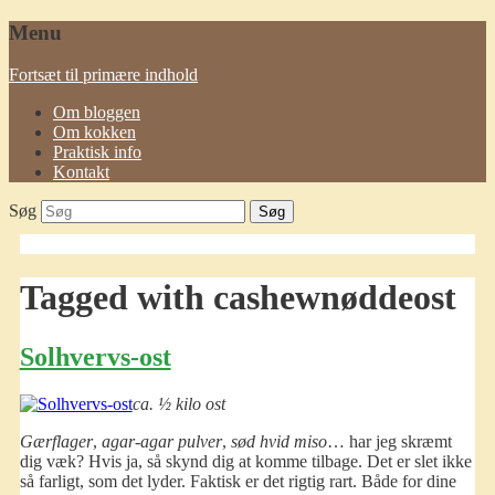
Menu
Fortsæt til primære indhold
Om bloggen
Om kokken
Praktisk info
Kontakt
Søg
Tagged with
cashewnøddeost
Solhvervs-ost
ca. ½ kilo ost
Gærflager
,
agar-agar pulver
,
sød hvid miso
… har jeg skræmt
dig væk? Hvis ja, så skynd dig at komme tilbage. Det er slet ikke
så farligt, som det lyder. Faktisk er det rigtig rart. Både for dine