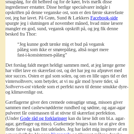
smagsløg, for dit helbred og for de køer, hvis mælk disse
ingredienser erstatter. Disse herlige specialvarer indgår i
opskriften på denne veganske ost, som er den første skærefaste
ost, jeg har lavet. På Grøn, Sund & Lækkers
Facebook-side
spurgte jeg i slutningen af november måned, hvad mine læsere
mangler en god, sund, vegansk opskrift på, og jeg fik denne
besked fra Thor:
“Jeg kunne godt tænke mig et bud på vegansk
pålæg som ikke er smørepålæg, altså noget mere
fast-i-konsistensen-pålæg”
Det forslag faldt meget heldigt sammen med, at jeg længe gerne
har villet lave en skærefast ost, og det har jeg nu afprøvet med
stor succes. Osten er gul som solen, og om en lille uges tid er det
vintersolhverv, som betyder, at vi nu går mod lysere tider, så
Solhvervs-ost
virkede som et perfekt navn til denne smukke dyre-
og klimavenlige ost.
Gærflagerne giver den cremede osteagtige smag, misoen giver
sammen med cashewnødderne rundhed og sødme, og agar-agar
pulveret får ostemassen til at stivne til skærefast perfektion.
(Under
Gode råd og forklaringer
kan du læse lidt om bl.a. agar-
agar, gærflager og miso). Gurkemeje bruges kun for at give den
flotte farve og kan fint udelades. Jeg har ladet mig inspirere af en