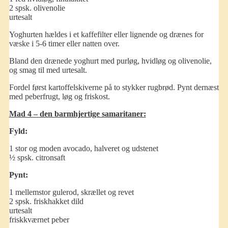
2 spsk. olivenolie
urtesalt
Yoghurten hældes i et kaffefilter eller lignende og drænes for
væske i 5-6 timer eller natten over.
Bland den drænede yoghurt med purløg, hvidløg og olivenolie,
og smag til med urtesalt.
Fordel først kartoffelskiverne på to stykker rugbrød. Pynt dernæst
med peberfrugt, løg og friskost.
Mad 4 – den barmhjertige samaritaner:
Fyld:
1 stor og moden avocado, halveret og udstenet
½ spsk. citronsaft
Pynt:
1 mellemstor gulerod, skrællet og revet
2 spsk. friskhakket dild
urtesalt
friskkværnet peber