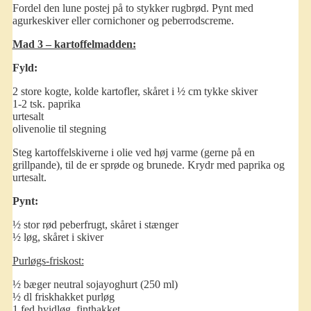
Fordel den lune postej på to stykker rugbrød. Pynt med
agurkeskiver eller cornichoner og peberrodscreme.
Mad 3 – kartoffelmadden:
Fyld:
2 store kogte, kolde kartofler, skåret i ½ cm tykke skiver
1-2 tsk. paprika
urtesalt
olivenolie til stegning
Steg kartoffelskiverne i olie ved høj varme (gerne på en
grillpande), til de er sprøde og brunede. Krydr med paprika og
urtesalt.
Pynt:
½ stor rød peberfrugt, skåret i stænger
½ løg, skåret i skiver
Purløgs-friskost:
½ bæger neutral sojayoghurt (250 ml)
½ dl friskhakket purløg
1 fed hvidløg, finthakket