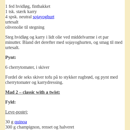
1 fed hvidløg, finthakket
1 tsk. stærk karry
4 spsk. neutral
sojayoghurt
urtesalt
olivenolie til stegning
Steg hvidløg og karry i lidt olie ved middelvarme i et par
minutter. Bland det derefter med sojayoghurten, og smag til med
urtesalt.
Pynt:
6 cherrytomater, i skiver
Fordel de seks skiver tofu på to stykker rugbrød, og pynt med
cherrytomater og karrydressing.
Mad 2 – classic with a twist:
Fyld:
Leve-postej:
30 g
quinoa
300 g champignon, renset og halveret