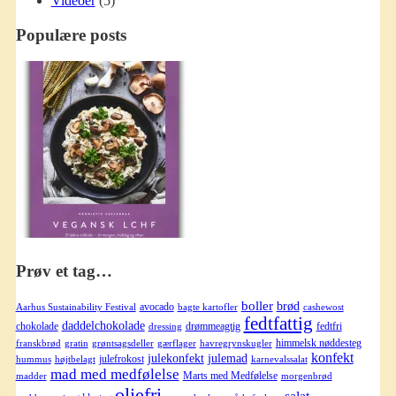
Videoer
(5)
Populære posts
Prøv et tag…
boller
brød
avocado
Aarhus Sustainability Festival
bagte kartofler
cashewost
fedtfattig
daddelchokolade
chokolade
drømmeagtig
fedtfri
dressing
himmelsk nøddesteg
franskbrød
gratin
grøntsagsdeller
gærflager
havregrynskugler
konfekt
julekonfekt
julemad
julefrokost
hummus
højtbelagt
karnevalssalat
mad med medfølelse
Marts med Medfølelse
madder
morgenbrød
oliefri