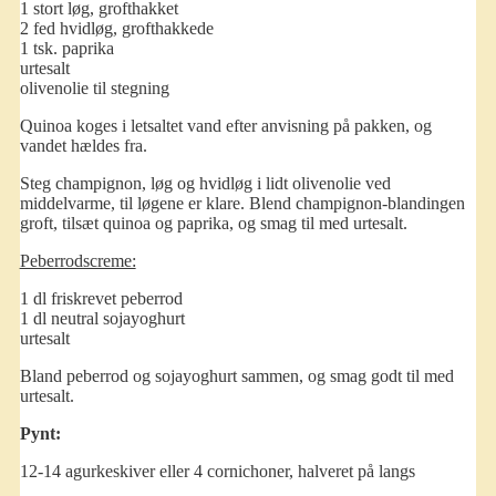
1 stort løg, grofthakket
2 fed hvidløg, grofthakkede
1 tsk. paprika
urtesalt
olivenolie til stegning
Quinoa koges i letsaltet vand efter anvisning på pakken, og
vandet hældes fra.
Steg champignon, løg og hvidløg i lidt olivenolie ved
middelvarme, til løgene er klare. Blend champignon-blandingen
groft, tilsæt quinoa og paprika, og smag til med urtesalt.
Peberrodscreme:
1 dl friskrevet peberrod
1 dl neutral sojayoghurt
urtesalt
Bland peberrod og sojayoghurt sammen, og smag godt til med
urtesalt.
Pynt:
12-14 agurkeskiver eller 4 cornichoner, halveret på langs