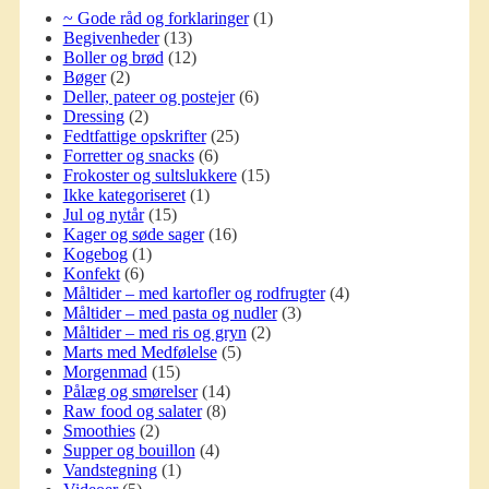
~ Gode råd og forklaringer
(1)
Begivenheder
(13)
Boller og brød
(12)
Bøger
(2)
Deller, pateer og postejer
(6)
Dressing
(2)
Fedtfattige opskrifter
(25)
Forretter og snacks
(6)
Frokoster og sultslukkere
(15)
Ikke kategoriseret
(1)
Jul og nytår
(15)
Kager og søde sager
(16)
Kogebog
(1)
Konfekt
(6)
Måltider – med kartofler og rodfrugter
(4)
Måltider – med pasta og nudler
(3)
Måltider – med ris og gryn
(2)
Marts med Medfølelse
(5)
Morgenmad
(15)
Pålæg og smørelser
(14)
Raw food og salater
(8)
Smoothies
(2)
Supper og bouillon
(4)
Vandstegning
(1)