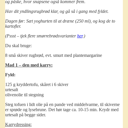
og påske, hvor snapsene også kommer frem.
Hav dit yndlingsrugbrød klar, og gå så i gang med fyldet.
Dagen før: Sæt yoghurten til at dræne (250 ml), og kog de to
kartofler.
(Pssst – tjek flere smørrebrødsvarianter
her
.)
Du skal bruge:
8 små skiver rugbrød, evt. smurt med plantemargarine
Mad 1 – den med karry:
Fyld:
125 g kryddertofu, skåret i 6 skiver
urtesalt
olivenolie til stegning
Steg tofuen i lidt olie på en pande ved middelvarme, til skiverne
er sprøde og lysebrune. Det bør tage ca. 10-15 min. Krydr med
urtesalt på begge sider.
Karrydressing: