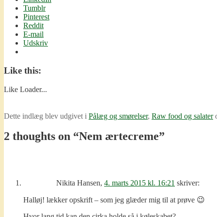
Tumblr
Pinterest
Reddit
E-mail
Udskriv
Like this:
Like
Loader...
Dette indlæg blev udgivet i
Pålæg og smørelser
,
Raw food og salater
o
2 thoughts on “
Nem ærtecreme
”
Nikita Hansen
,
4. marts 2015 kl. 16:21
skriver:
Halløj! lækker opskrift – som jeg glæder mig til at prøve 😉
Hvor lang tid kan den cirka holde så i køleskabet?