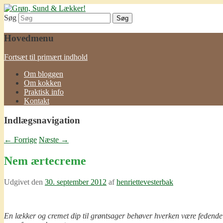
Søg
Grøn, Sund & Lækker!
Hovedmenu
Fortsæt til primært indhold
Om bloggen
Om kokken
Praktisk info
Kontakt
Indlægsnavigation
←
Forrige
Næste
→
Nem ærtecreme
Udgivet den
30. september 2012
af
henriettevesterbak
En lækker og cremet dip til grøntsager
behøver hverken være fedende e