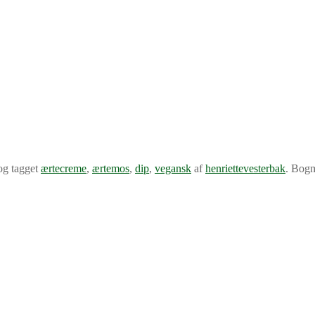
g tagget
ærtecreme
,
ærtemos
,
dip
,
vegansk
af
henriettevesterbak
. Bog