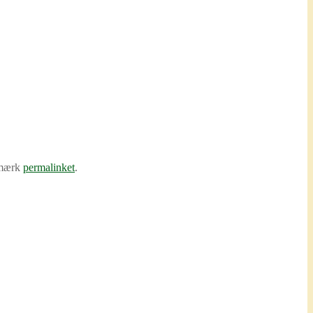
mærk
permalinket
.