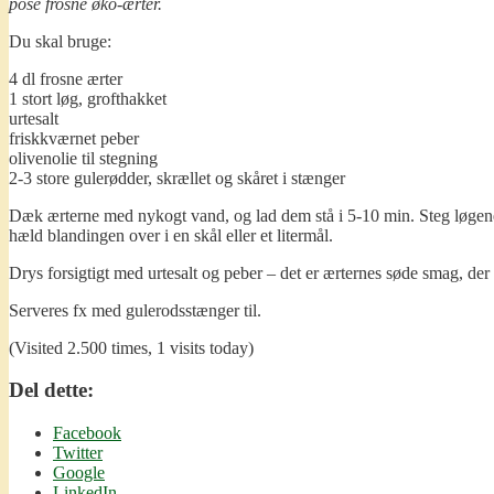
pose frosne øko-ærter.
Du skal bruge:
4 dl frosne ærter
1 stort løg, grofthakket
urtesalt
friskkværnet peber
olivenolie til stegning
2-3 store gulerødder, skrællet og skåret i stænger
Dæk ærterne med nykogt vand, og lad dem stå i 5-10 min. Steg løgene i
hæld blandingen over i en skål eller et litermål.
Drys forsigtigt med urtesalt og peber – det er ærternes søde smag, de
Serveres fx med gulerodsstænger til.
(Visited 2.500 times, 1 visits today)
Del dette:
Facebook
Twitter
Google
LinkedIn