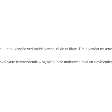
 lidt olivenolie ved middelvarme, til de er klare. Hæld vandet fra ært
r skal være fremtrædende – og blend hele molevitten med en stavblender,