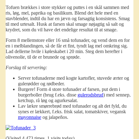
Tofuen brækkes i store stykker og puttes i en skål sammen med
ris, løg, mel, paprika og basilikum. Blend det hele med en
stavblender, indtil du har en jævn og farsagtig konsistens. Smag
til med urtesalt. Husk at farsen skal smage nøjagtig så salt og
krydret, som du vil have det endelige resultat til at smage.
Form 8 mellemstore eller 16 små tofunader, og vend dem en for
en i melblandingen, så de får et fint, tyndt lag mel omkring sig.
Lad dellerne hvile i køleskabet i 20 min. Steg dem herefter i
olivenolie, til de er brunede og sprøde.
Forslag til servering:
Server tofunaderne med kogte kartofler, stuvede ærter og
gulerødder og rødbeder.
Burgere! Form 4 store tofunader af farsen, put dem i
burgerboller (brug f.eks. disse
gulerodsbrud
) med sennep,
ketchup, rå løg og agurkesalat.
Lav lækre smørrebrød med tofunader og alt det fyld, du
synes er lækkert, f.eks. frisk salat, tomatskiver, vegansk
mayonnaise
og jalapeños.
(Visited 4.473 times, 1 visits today)