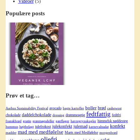
Videoer
(5)
Populære posts
Prøv et tag…
boller
brød
avocado
Aarhus Sustainability Festival
bagte kartofler
cashewost
fedtfattig
daddelchokolade
chokolade
drømmeagtig
fedtfri
dressing
himmelsk nøddesteg
franskbrød
gratin
grøntsagsdeller
gærflager
havregrynskugler
konfekt
julekonfekt
julemad
julefrokost
hummus
højtbelagt
karnevalssalat
mad med medfølelse
Marts med Medfølelse
madder
morgenbrød
oliefri
salat