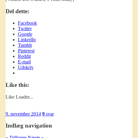
Del dette:
Facebook
Twitter
Google
LinkedIn
Tumblr
Pinterest
Reddit
E-mail
Udskriv
Like this:
Like
Loader...
9. november 2014
9
svar
Indlæg navigation
« Tidligere
Næste »