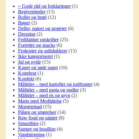
~ Gode råd og forklaringer
(1)
Begivenheder
(13)
Boller og brød
(12)
Bøger
(2)
Deller, pateer og postejer
(6)
Dressing
(2)
Fedtfattige opskrifter
(25)
Forretter og snacks
(6)
Frokoster og sultslukkere
(15)
Ikke kategoriseret
(1)
Jul og nytår
(15)
Kager og søde sager
(16)
Kogebog
(1)
Konfekt
(6)
Måltider – med kartofler og rodfrugter
(4)
Måltider – med pasta og nudler
(3)
Måltider – med ris og gryn
(2)
Marts med Medfølelse
(5)
Morgenmad
(15)
Pålæg og smørelser
(14)
Raw food og salater
(8)
Smoothies
(2)
Supper og bouillon
(4)
Vandstegning
(1)