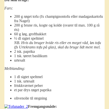
Fars:
200 g røget tofu (fx champignontofu eller madagaskartofu
fra Nagel)
200 g brune ris, kogte og kolde (svarer til max. 100 g rå
ris)
60 g løg, grofthakket
½ dl sigtet speltmel
NB. Hvis du bruger hvide ris eller en meget våd, løs tofu
(fx Urtekrams tofu på glas), skal du bruge lidt mere mel.
2 tsk. paprika
1 tsk. tørret basilikum
urtesalt
Melblanding:
1 dl sigtet speltmel
1 tsk. urtesalt
friskkværnet peber
et par drys røget paprika
olivenolie til stegning
Fremgangsmåde: