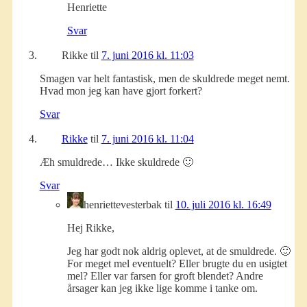
Henriette
Svar
Rikke
til
7. juni 2016 kl. 11:03
Smagen var helt fantastisk, men de skuldrede meget nemt.
Hvad mon jeg kan have gjort forkert?
Svar
Rikke
til
7. juni 2016 kl. 11:04
Æh smuldrede… Ikke skuldrede 🙂
Svar
henriettevesterbak
til
10. juli 2016 kl. 16:49
Hej Rikke,
Jeg har godt nok aldrig oplevet, at de smuldrede. 🙂
For meget mel eventuelt? Eller brugte du en usigtet
mel? Eller var farsen for groft blendet? Andre
årsager kan jeg ikke lige komme i tanke om.