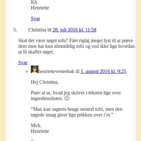
Kh
Henriette
Svar
Christina
til
28. juli 2016 kl. 11:58
Skal det være røget tofu? Fået rigtig meget lyst til at prøve
dem men har kun almnidelig tofu og ved ikke lige hvordan
at få skaffet røget.
Svar
henriettevesterbak
til
1. august 2016 kl. 9:25
Hej Christina,
Prøv at se, hvad jeg skriver i teksten lige over
ingredienslisten. 🙂
“Man kan sagtens bruge neutral tofu, men den
røgede smag giver lige prikken over i’et.”
Mvh.
Henriette