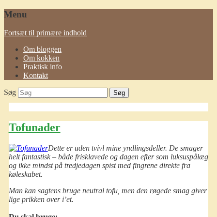
Menu
Fortsæt til primære indhold
Om bloggen
Om kokken
Praktisk info
Kontakt
Søg
Tofunader
Dette er uden tvivl mine yndlingsdeller. De smager
helt fantastisk – både frisklavede og dagen efter som luksuspålæg
og ikke mindst på tredjedagen spist med fingrene direkte fra
køleskabet.
Man kan sagtens bruge neutral tofu, men den røgede smag giver
lige prikken over i’et.
Du skal bruge: